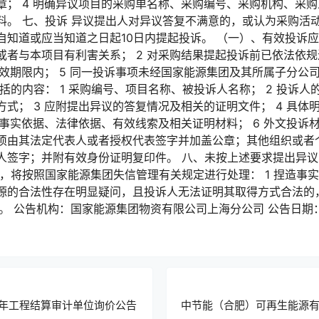
； 4 明确异议项目的采购单名称、采购编号、采购机构、采购人
料。 七、投诉 异议提出人对异议答复不满意的，或认为采购活
知道或应当知道之日起10日内提起投诉。 （一）、有效投诉应具
者与本项目有利害关系； 2 对采购结果提起投诉前已依法依规进
有效期限内； 5 同一投诉事项未经国家能源集团及其所属子分公
括的内容： 1 采购编号、项目名称、被投诉人名称； 2 投诉
式； 3 应附提出异议的答复情况及相关的证明文件； 4 具体
 事实依据、法律依据、有效线索及相关证明材料； 6 外文投诉
须由其法定代表人或者授权代表签字并加盖公章；其他组织或者
人签字；并附有效身份证明复印件。 八、未按上述要求提出异
，将按照国家能源集团失信管理有关规定进行处理： 1 捏造事实
源的合法性存在明显疑问，且投诉人无法证明其取得方式合法的
 公告机构：国家能源集团物资有限公司上海分公司 公告日期：2024-0
25年工程结算审计单位询价公告
中节能（合肥）可再生能源