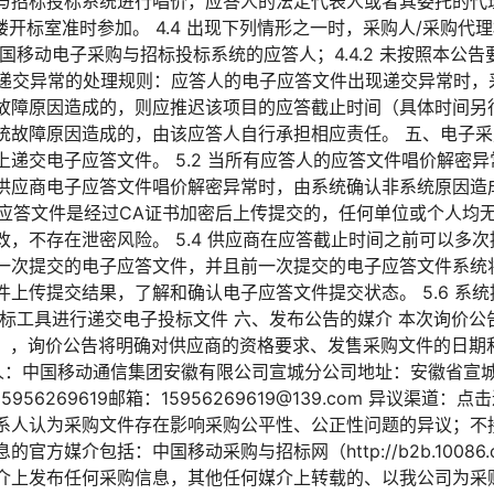
与招标投标系统进行唱价，应答人的法定代表人或者其委托的代
楼开标室准时参加。 4.4 出现下列情形之一时，采购人/采购
交中国移动电子采购与招标投标系统的应答人；4.4.2 未按照本
文件递交异常的处理规则：应答人的电子应答文件出现递交异常时，
故障原因造成的，则应推迟该项目的应答截止时间（具体时间另
故障原因造成的，由该应答人自行承担相应责任。 五、电子采购应
递交电子应答文件。 5.2 当所有应答人的应答文件唱价解密
供应商电子应答文件唱价解密异常时，由系统确认非系统原因造
电子应答文件是经过CA证书加密后上传提交的，任何单位或个人均
，不存在泄密风险。 5.4 供应商在应答截止时间之前可以多
次提交的电子应答文件，并且前一次提交的电子应答文件系统将彻
上传提交结果，了解和确认电子应答文件提交状态。 5.6 系
标工具进行递交电子投标文件 六、发布公告的媒介 本次询价公
0086.cn） ，询价公告将明确对供应商的资格要求、发售采购文件
购人：中国移动通信集团安徽有限公司宣城分公司地址：安徽省宣城
56269619邮箱：15956269619@139.com 异议渠道：
系人认为采购文件存在影响采购公平性、公正性问题的异议；不接
官方媒介包括：中国移动采购与招标网（http://b2b.10086
介上发布任何采购信息，其他任何媒介上转载的、以我公司为采