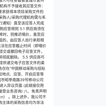
理人可在安徽省宣城市宣州
代理机构不予接收其应答文件：
公告要求获得本项目采购文件的
采购人/采购代理机构需与系
行通知）直至该应答人完成
答规则 5.1 供应商须在
异常时，则推迟唱价，直至应
成的，由应答人自行承担相
无法在应答截止时间（即唱价
次提交或撤回电子应答文件，
底删除。 5.5 供应商可
统提供递交电子应答文件的渠
告仅在“中国移动采购与招标
的日期和地点、应答、开启应答等
市昭亭南路39号移动公司
点击进入异议页面 (此链接仅用
受业务咨询) 八、免责声明
.cn） 。除上述外，我公司不
购主体的采购信息均为非法