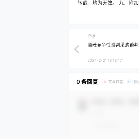
转载，均为无效。 九、附加
招标
商砼竞争性谈判采购谈判
2024-2-21 18:13:17
0 条回复
文章作者
管
A
M
欢迎您，新朋友，感谢