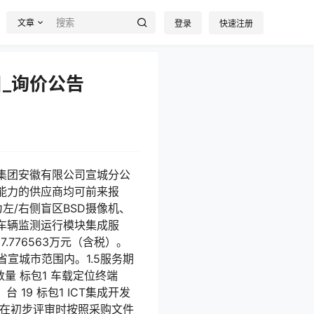
文章
登录
快速注册
_询价公告
集团安徽有限公司宣城分公
能力的供应商均可前来报
左/右侧盲区BSD摄像机、
车辆监测运行模块集成服
776563万元（含税）。
省宣城市范围内。1.5服务期
数量 标包1 车载定位终端
 19 标包1 ICT集成开发
员会在初步评审时按照采购文件