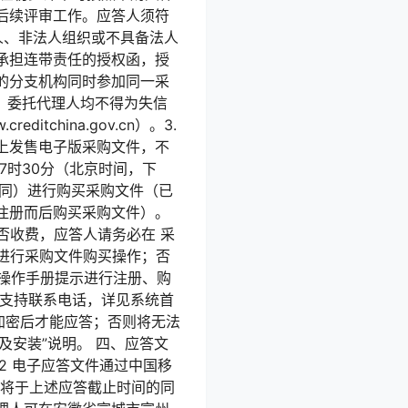
后续评审工作。应答人须符
人、非法人组织或不具备法人
承担连带责任的授权函，授
的分支机构同时参加同一采
、委托代理人均不得为失信
ditchina.gov.cn）。3.
网上发售电子版采购文件，不
17时30分（北京时间，下
n，下同）进行购买采购文件（已
注册而后购买采购文件）。
是否收费，应答人请务必在 采
目进行采购文件购买操作；否
据操作手册提示进行注册、购
术支持联系电话，详见系统首
行加密后才能应答；否则将无法
及安装”说明。 四、应答文
.2 电子应答文件通过中国移
项目将于上述应答截止时间的同