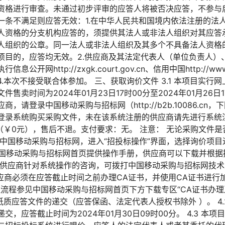
资格进行审查。未通过初步评审的应答人将被否决应答，不参与
一条不满足则应答无效：1.在中华人民共和国境内依法注册的法
人资格的分支机构应答的，须提供其法人或非法人组织对其应答
人组织的公章。同一法人或非法人组织及其多个不具备法人资格
项目的，应答均无效。2.供应商及其法定代表人（单位负责人）
http://zxgk.court.gov.cn、信用中国http://www.cre
.本次不接受联合体参加。 三、获取询价文件 3.1 本项目实行
售卖时间为2024年01月23日17时00分至2024年01月26日
，请登录中国移动采购与招标网（http://b2b.10086.c
登录系统购买采购文件，未在该系统注册的供应商请先进行系统
元（￥0元），售后不退。支付要求：无。 注意： 无论采购文件
录中国移动采购与招标网，进入“招投标操作”界面，选择询价项
 中国移动采购与招标网首页提供操作手册，供应商可以下载并根
 供应商针对系统操作的咨询，可拨打中国移动采购与招标网技
4 供应商必须在应答截止时间之前办理CA证书，并使用CA证书进
流程参见中国移动采购与招标网首页下方下载专区“CA证书办理
接受纸质应答文件的递交（应答保函、法定代表人授权书除外 ）。 4
，应答截止时间为2024年01月30日09时00分。 4.3 本