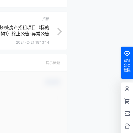
招标
处9处房产招租项目（标的
物1）终止公告-异常公告
2024-2-21 18:13:14
解锁
提示标题
会员
权限
确认修改