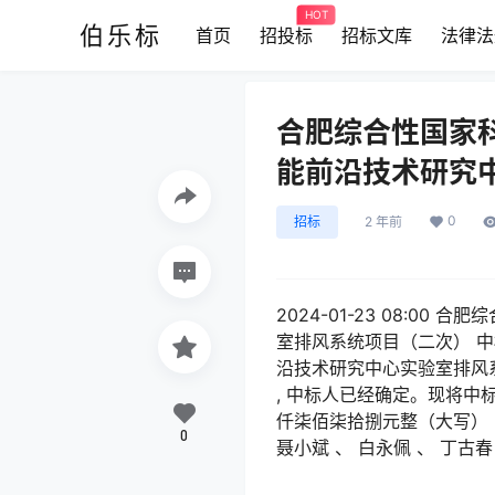
HOT
伯乐标
首页
招投标
招标文库
法律法
合肥综合性国家
能前沿技术研究
0
招标
2 年前
2024-01-23 08:
室排风系统项目（二次） 
沿技术研究中心实验室排风系统项目
, 中标人已经确定。现将中
仟柒佰柒拾捌元整（大写）（¥
0
聂小斌 、 白永佩 、 丁古春 公示