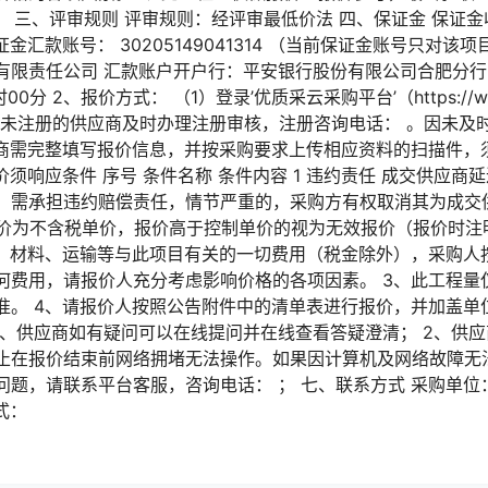
。 三、评审规则 评审规则：经评审最低价法 四、保证金 保证
 保证金汇款账号： 30205149041314 （当前保证金账号只对
有限责任公司 汇款账户开户行：平安银行股份有限公司合肥分行 
00分 2、报价方式： （1）登录’优质采云采购平台’（https://www
。请未注册的供应商及时办理注册审核，注册咨询电话： 。因未及
应商需完整填写报价信息，并按采购要求上传相应资料的扫描件，
价须响应条件 序号 条件名称 条件内容 1 违约责任 成交供应
，需承担违约赔偿责任，情节严重的，采购方有权取消其为成交供应
、报价为不含税单价，报价高于控制单价的视为无效报价（报价时
工、材料、运输等与此项目有关的一切费用（税金除外），采购人
何费用，请报价人充分考虑影响价格的各项因素。 3、此工程量
准。 4、请报价人按照公告附件中的清单表进行报价，并加盖单位
 1、供应商如有疑问可以在线提问并在线查看答疑澄清； 2、供
止在报价结束前网络拥堵无法操作。如果因计算机及网络故障无法
问题，请联系平台客服，咨询电话： ； 七、联系方式 采购单
式：