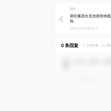
招标
铜化集团水洗池南侧地面
购
2024-2-21 18:13:11
0 条回复
文章作者
管
A
M
欢迎您，新朋友，感谢