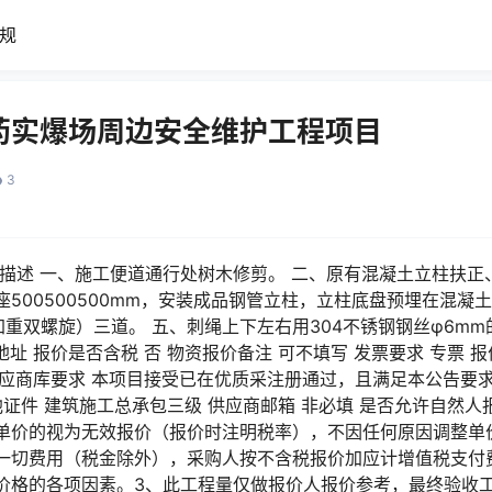
规
药实爆场周边安全维护工程项目
3
描述 一、施工便道通行处树木修剪。 二、原有混凝土立柱扶正、
500500500mm，安装成品钢管立柱，立柱底盘预埋在混凝
加重双螺旋）三道。 五、刺绳上下左右用304不锈钢钢丝φ6mm
地址 报价是否含税 否 物资报价备注 可不填写 发票要求 专票 
入供应商库要求 本项目接受已在优质采注册通过，且满足本公告要求
他证件 建筑施工总承包三级 供应商邮箱 非必填 是否允许自然人报
单价的视为无效报价（报价时注明税率），不因任何原因调整单
一切费用（税金除外），采购人按不含税报价加应计增值税支付
价格的各项因素。3、此工程量仅做报价人报价参考，最终验收