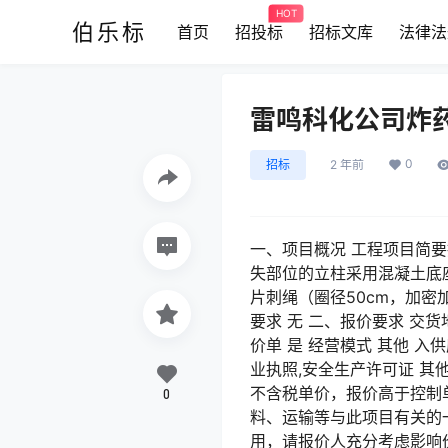
HOT
伯乐标
首页
招投标
招标文库
法律法
雷鸣科化公司炸
0
招标
2 年前
一、项目概况 工程项目简要
失部位的立柱采用混凝土底座
片刺绳（圈径50cm，加密
要求 无 二、报价要求 交货
价单 是 经营模式 其他 
业执照,安全生产许可证 其
不含税单价，报价高于控制
0
料、运输等与此项目有关的
用，请报价人充分考虑影响