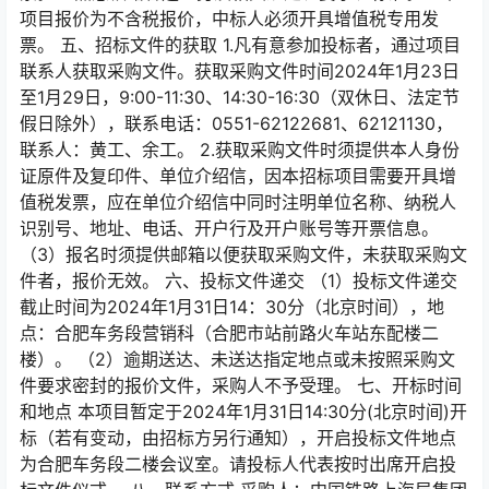
项目报价为不含税报价，中标人必须开具增值税专用发
票。 五、招标文件的获取 1.凡有意参加投标者，通过项目
联系人获取采购文件。获取采购文件时间2024年1月23日
至1月29日，9:00-11:30、14:30-16:30（双休日、法定节
假日除外），联系电话：0551-62122681、62121130，
联系人：黄工、余工。 2.获取采购文件时须提供本人身份
证原件及复印件、单位介绍信，因本招标项目需要开具增
值税发票，应在单位介绍信中同时注明单位名称、纳税人
识别号、地址、电话、开户行及开户账号等开票信息。
（3）报名时须提供邮箱以便获取采购文件，未获取采购文
件者，报价无效。 六、投标文件递交 （1）投标文件递交
截止时间为2024年1月31日14：30分（北京时间），地
点：合肥车务段营销科（合肥市站前路火车站东配楼二
楼）。 （2）逾期送达、未送达指定地点或未按照采购文
件要求密封的报价文件，采购人不予受理。 七、开标时间
和地点 本项目暂定于2024年1月31日14:30分(北京时间)开
标（若有变动，由招标方另行通知），开启投标文件地点
为合肥车务段二楼会议室。请投标人代表按时出席开启投