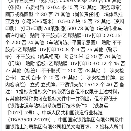
（文件盒便签） 硬质纸张 0.04*0.18 条 200 否 69 其他
（条幅） 布质材质 12*0.4 条 10 否 70 其他（职务印章）
圆形或椭圆型 个 30 否 71 其他（岗位责任制） 墙体悬挂
亚克力（5毫米+5毫米） 0.5*0.7 块 15 否 72 其他（资料
印刷） 打印+印刷 A4纸张 张 500 73 其他（进站作业车
辆许可证） 贴附 不干胶式+乙烯贴膜+UV打印 0.2*0.15
个 200 否 74 其他（车站消防、平面示意图） 贴附 不干
胶式+乙烯贴膜+UV打印 1*0.8 个 6 否 75 其他（警示
条） 不干胶式（黄黑相间） 每卷10米 卷 20 否 76 其他
（门牌） 贴附 铝板+乙烯贴膜+UV打印 0.3*0.12 个 15 否
77 其他（标签） 不干胶式 个 200 否 78 其他（二次安检
台卡） 立式 台卡 个 10 否 79 其他（二次安检宣传牌，含
内容喷绘） 立式 立式牌，不锈钢支架 1.5*1.2 个 40 否 备
注： 1.投标方投标文件内必须包含但不仅限于上述材料，
有其他材料种类可在投标文件中一并列出，但不得低于
《铁路客运车站标识系统暂行技术条件》（铁总运
［2017］7号）、中华人民共和国铁道行业标准
（TB/B3509.2-2019）、中国国家铁路集团有限公司及中
国铁路上海局集团有限公司相关文电要求。 2.投标人所制