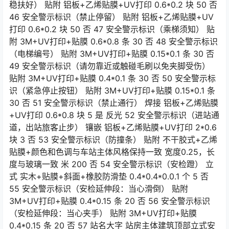
稳扶好） 贴附 铝板+乙烯贴膜+UV打印 0.6*0.2 块 50 否
46 安全警示标识（禁止停留） 贴附 铝板+乙烯贴膜+UV
打印 0.6*0.2 块 50 否 47 安全警示标识（乘梯须知） 贴
附 3M+UV打印+贴膜 0.6*0.8 条 30 否 48 安全警示标识
（电梯编号） 贴附 3M+UV打印+贴膜 0.15*0.1 条 30 否
49 安全警示标识（请勿靠近或触碰毛刷以免夹脚受伤）
贴附 3M+UV打印+贴膜 0.4*0.1 条 30 否 50 安全警示标
识（紧急停止按钮） 贴附 3M+UV打印+贴膜 0.15*0.1 条
30 否 51 安全警示标识（禁止通行） 焊接 铝板+乙烯贴膜
+UV打印 0.6*0.8 块 5 是 反光 52 安全警示标识（进站通
道，出站旅客止步） 镶嵌 铝板+乙烯贴膜+UV打印 2*0.6
块 3 否 53 安全警示标识（防撞条） 贴附 不干胶式+乙烯
贴膜+颜色和色调与车站主体风格保持一致 宽度0.25，长
度与玻璃一致 米 200 否 54 安全警示标识（安检蹬） 立
式 实木+贴膜+斜面+橡胶防滑垫 0.4*0.4*0.0.1 个 5 否
55 安全警示标识（安检延伸段：当心滑倒） 贴附
3M+UV打印+贴膜 0.4*0.15 条 20 否 56 安全警示标识
（安检延伸段：当心夹手） 贴附 3M+UV打印+贴膜
0.4*0.15 条 20 否 57 站名大字 站房主体建筑顶部立式安