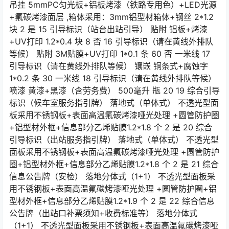
吊挂 5mmPC匀光板+铝板烤漆（铁路专用色）+LED光源
+氟碳烤漆面层 ,箱体采用：3mm铝型材箱体+钢丝 2*1.2
块 2 是 15 引导标识（站台出站引导） 贴附 铝板+烤漆
+UV打印 1.2*0.4 块 8 否 16 引导标识（请在黄线外排队
等候） 贴附 3M贴膜+UV打印 1*0.1 条 60 否 一米线 17
引导标识（请在黄线外排队等候） 镶嵌 铜条式+腐蚀字
1*0.2 条 30 一米线 18 引导标识（请在黄线外排队等候）
喷漆 黄漆+黑漆（含劳务费） 500毫升 瓶 20 19 综合引导
标识（候车室服务指引牌） 落地式（单体式） 不透光型面
板采用不锈钢板+表面高温氟碳烤漆哑光处理 +圆管防护圈
+铝型材外框+信息部分乙烯贴膜1.2*1.8 个 2 是 20 综合
引导标识（出站服务指引牌） 落地式（单体式） 不透光型
面板采用不锈钢板+表面高温氟碳烤漆哑光处理 +圆管防护
圈+铝型材外框+信息部分乙烯贴膜1.2*1.8 个 2 是 21 综合
信息公告牌（安检） 落地分体式（1+1） 不透光型面板采
用不锈钢板+表面高温氟碳烤漆哑光处理 +圆管防护圈+铝
型材外框+信息部分乙烯贴膜1.2*1.9 个 2 是 22 综合信息
公告牌（出站口补票须知+收费标准等） 落地分体式
（1+1） 不透光型面板采用不锈钢板+表面高温氟碳烤漆哑