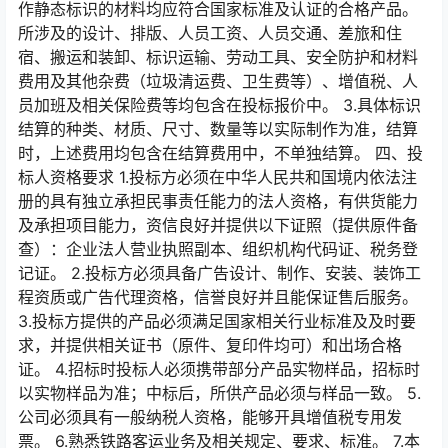
作静态标识的材料均应符合国家标准及认证的合格产品。
所涉及的设计、排版、人员工资、人员交通、差旅和住
宿、搬运和装卸、标识运输、劳动工具、安全防护和材料
费用及其他杂费（垃圾清运费、卫生费等）、增值税、人
员加班及相关保险费等均包含在投标报价中。 3.具体标识
结算的种类、材质、尺寸、数量等以实际制作为准，结算
时，上述费用均包含在结算费用中，不单独结算。 四、投
标人资格要求 1.投标方必须在中华人民共和国境内依法注
册的具有独立承担民事责任能力的法人资格，有供货能力
及承担项目能力，资信良好并提供以下证照（提供原件备
查）：企业法人营业执照副本、组织机构代码证、税务登
记证。 2.投标方必须具备广告设计、制作、安装、装饰工
程资质或广告代理资格，信誉良好并且能保证售后服务。
3.投标方提供的产品必须满足国家相关行业标准及及时要
求，并提供相关证书（原件、复印件均可）和出场合格
证。 4.招标时投标人必须携带部分产品实物样品，招标时
以实物样品为准；中标后，所供产品必须与样品一致。 5.
公司必须具有一般纳税人资格，能够开具增值税专用发
票。 6.熟悉铁路客运业务及相关规定、要求、标准。 7.本