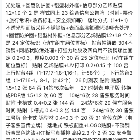
光处理 +圆管防护圈+铝型材外框+信息部分乙烯贴膜
1.2*1.9 个 2 是 样式同上 23 综合信息公告牌（时刻+票价
+旅行常识+收费标准+安全须知等） 落地分式（1+1+1）
不透光型面板采用不锈钢板+表面高温氟碳烤漆哑光处理
+圆管防护圈+铝型材外框+信息部分乙烯贴膜1.2*1.9 个 2
是 24 定位标识（动车组车厢位置标） 站台帽镶嵌 304不
锈钢+网格状防滑处理+打强力地胶及四角用不锈钢螺丝固
定 0.2*0.3，厚度0.003 个 30 否 25 定位标识（动车组车
厢位置标） 贴附 乙烯贴膜+UV打印 0.2*0.15 个 100 否
上行站台4组（1-17,17-1,8-1,16-1，计58个）； 下行站台3
组（1-17,16-1，8-1，计42个） 26 时刻表 贴附 贴膜
1.5*1.2 张 84 否 14站*6次每年 27 时刻表 电子版 转换
成PDF版 1.5*1.2 次 60 否 10站*6次 28 售票服务时间
贴附 卡槽式 0.4*0.2 张 144 否 24站*6次 29 候车服务
时间 贴附 卡槽式 0.4*0.3 张 144 否 24站*6次 30 售票
工号牌 台卡式 铝型材 0.4*0.3 个 20 否 31 宣传立牌（电
子客票宣传立牌） 落地式 铁板配重+LOGO贴膜+不锈钢
折弯黑色烤漆+KT板写真插排 高度2.3 个 2 否 32 安全警