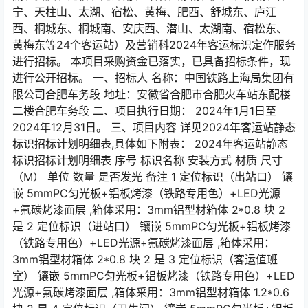
宁、天柱山、太湖、宿松、黄梅、肥西、舒城东、庐江
西、桐城东、桐城南、安庆西、潜山、太湖南、宿松东、
黄梅东等24个客运站）及营销科2024年客运标识定作服务
进行招标。 本项目采购资金已落实，已具备招标条件，现
进行公开招标。 一、招标人 名称：中国铁路上海局集团有
限公司合肥车务段 地址：安徽省合肥市合肥火车站东配楼
二楼合肥车务段 二、项目执行日期： 2024年1月1日至
2024年12月31日。 三、项目内容 详见2024年客运站静态
标识招标计划明细表,具体如下附表： 2024年客运站静态
标识招标计划明细表 序号 标识名称 安装方式 材质 尺寸
（M） 单位 数量 是否发光 备注 1 定位标识（出站口） 镶
嵌 5mmPC匀光板+铝板烤漆（铁路专用色）+LED光源
+氟碳烤漆面层 ,箱体采用：3mm铝型材箱体 2*0.8 块 2
是 2 定位标识（进站口） 镶嵌 5mmPC匀光板+铝板烤漆
（铁路专用色）+LED光源+氟碳烤漆面层 ,箱体采用：
3mm铝型材箱体 2*0.8 块 2 是 3 定位标识（客运值班
室） 镶嵌 5mmPC匀光板+铝板烤漆（铁路专用色）+LED
光源+氟碳烤漆面层 ,箱体采用：3mm铝型材箱体 1.2*0.6