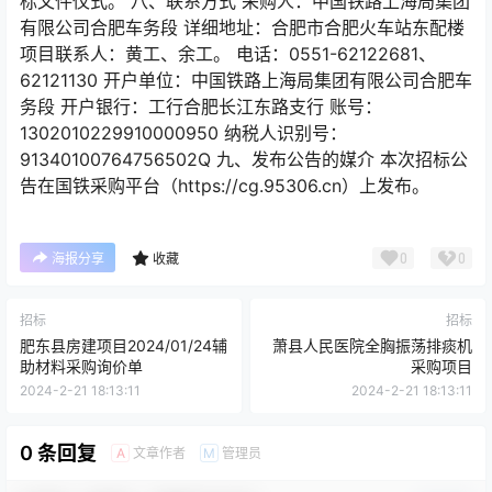
标文件仪式。 八、联系方式 采购人：中国铁路上海局集团
有限公司合肥车务段 详细地址：合肥市合肥火车站东配楼
项目联系人：黄工、余工。 电话：0551-62122681、
62121130 开户单位：中国铁路上海局集团有限公司合肥车
务段 开户银行：工行合肥长江东路支行 账号：
1302010229910000950 纳税人识别号：
91340100764756502Q 九、发布公告的媒介 本次招标公
告在国铁采购平台（https://cg.95306.cn）上发布。
0
0
海报分享
收藏
招标
招标
肥东县房建项目2024/01/24辅
萧县人民医院全胸振荡排痰机
助材料采购询价单
采购项目
2024-2-21 18:13:11
2024-2-21 18:13:11
0 条回复
文章作者
管理员
A
M