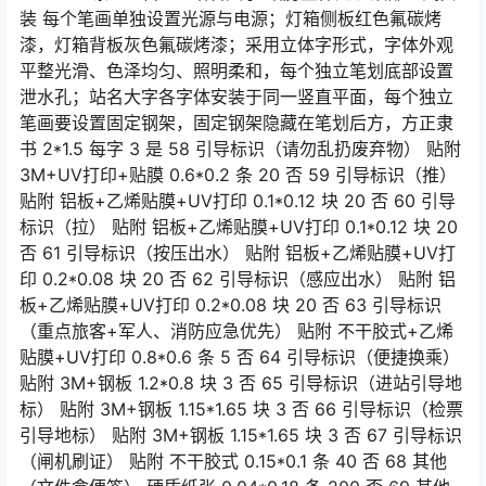
装 每个笔画单独设置光源与电源；灯箱侧板红色氟碳烤
漆，灯箱背板灰色氟碳烤漆；采用立体字形式，字体外观
平整光滑、色泽均匀、照明柔和，每个独立笔划底部设置
泄水孔；站名大字各字体安装于同一竖直平面，每个独立
笔画要设置固定钢架，固定钢架隐藏在笔划后方，方正隶
书 2*1.5 每字 3 是 58 引导标识（请勿乱扔废弃物） 贴附
3M+UV打印+贴膜 0.6*0.2 条 20 否 59 引导标识（推）
贴附 铝板+乙烯贴膜+UV打印 0.1*0.12 块 20 否 60 引导
标识（拉） 贴附 铝板+乙烯贴膜+UV打印 0.1*0.12 块 20
否 61 引导标识（按压出水） 贴附 铝板+乙烯贴膜+UV打
印 0.2*0.08 块 20 否 62 引导标识（感应出水） 贴附 铝
板+乙烯贴膜+UV打印 0.2*0.08 块 20 否 63 引导标识
（重点旅客+军人、消防应急优先） 贴附 不干胶式+乙烯
贴膜+UV打印 0.8*0.6 条 5 否 64 引导标识（便捷换乘）
贴附 3M+钢板 1.2*0.8 块 3 否 65 引导标识（进站引导地
标） 贴附 3M+钢板 1.15*1.65 块 3 否 66 引导标识（检票
引导地标） 贴附 3M+钢板 1.15*1.65 块 3 否 67 引导标识
（闸机刷证） 贴附 不干胶式 0.15*0.1 条 40 否 68 其他