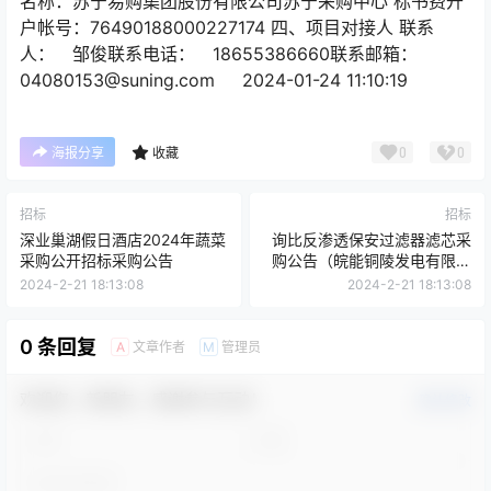
名称：苏宁易购集团股份有限公司苏宁采购中心 标书费开
户帐号：76490188000227174 四、项目对接人 联系
人： 邹俊联系电话： 18655386660联系邮箱：
04080153@suning.com 2024-01-24 11:10:19
0
0
海报分享
收藏
招标
招标
深业巢湖假日酒店2024年蔬菜
询比反渗透保安过滤器滤芯采
采购公开招标采购公告
购公告（皖能铜陵发电有限公
司）
2024-2-21 18:13:08
2024-2-21 18:13:08
0 条回复
文章作者
管理员
A
M
欢迎您，新朋友，感谢参与互动！
确认修改