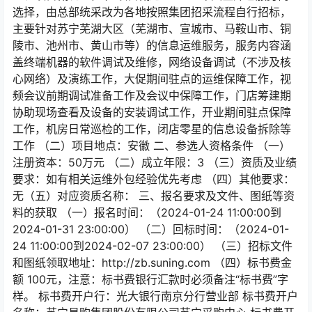
选择，由总部统采改为各地按照集团招采流程自行招标，
主要针对苏宁芜湖大区（芜湖市、宣城市、马鞍山市、铜
陵市、池州市、黄山市等）的信息运维服务，服务内容涵
盖终端机器的软件调试及维修，网络设备调试（不涉及核
心网络）及演练工作，大促期间驻点的运维保障工作，视
频会议前期调试准备工作及会议中保障工作，门店筹建期
协助现场查看及设备的安装调试工作，开业期间驻点保障
工作，机房日常巡检的工作，闭店零星的信息设备拆除等
工作 （二）项目地点：安徽 二、参选人资格条件 （一）
注册资本：50万元 （二）成立年限：3 （三）资质及业绩
要求：如有相关运维外包经验优先考虑 （四）其他要求：
无（五）对应资质名称： 三、报名要求及文件、图纸等资
料的获取 （一）报名时间：（2024-01-24 11:00:00到
2024-01-31 23:00:00） （二）回标时间：（2024-01-
24 11:00:00到2024-02-07 23:00:00） （三）招标文件
和图纸领取地址：http://zb.suning.com （四）标书费金
额 100元，注意：标书费银行汇款时必须备注“标书费”字
样。 标书费开户行：光大银行南京分行营业部 标书费开户