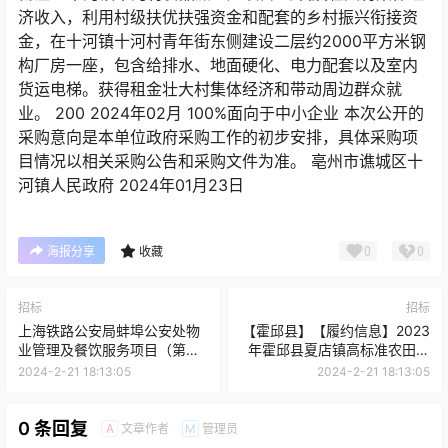
济收入，利用村级扶优扶强资金和配套的乡村振兴衔接资
金，在十河镇十河村青年街东侧建设二层约2000平方米钢
构厂房一座，包含给排水、地面硬化、电力配套以及室内
货运电梯。获得租金壮大村集体经济和带动周边群众就
业。 200 2024年02月 100%面向于中小企业 本次公开的
采购意向是本单位政府采购工作的初步安排，具体采购项
目情况以相关采购公告和采购文件为准。 亳州市谯城区十
河镇人民政府 2024年01月23日
0
0
海报分享
收藏
招标
招标
上海铁路公安局蚌埠公安处物
【霍邱县】【履约信息】2023
业管理及餐饮服务项目（第二
年霍邱县夏店镇高标准农田建
次）竞争性磋商
设项目一标段[履约信息]
2024-2-21 18:13:05
2024-2-21 18:13:05
0 条回复
文章作者
管理员
A
M