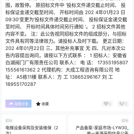
围，故暂停。 原招标文件中 ‘投标文件递交截止时间、 投
标保证金递交截至时间、 开标时间由 202 4年01月23 日
09:30’变更为’投标文件递交截止时间、 投标保证金递交截
至时间、 开标时间具体时间另行通知 ‘。 2 招标文件其他
内容不变。 注：此公告视同招标文件的组成部分，与招标
文件具有同等法律效力。请投标人及时下载。 更正日期：
202 4年01月22日 三、其他补充事宜 无 四、凡对本次公
告内容提出询问，请按以下方式联系 ： 1 招标人：安徽省
白湖阀门厂有限责任公司 联系人： 电 话： 17355195807
15556161362 2 代理机构：大成工程咨询有限公司 地
址： A5栋11楼 联系人：方 工 13865296167 刘 工
18955170287
0
0
海报分享
收藏
招标
招标
电梯设备采购及安装维保（2
产品备案-家庭市场-LYW30_
次）
单一来源采购信息公告