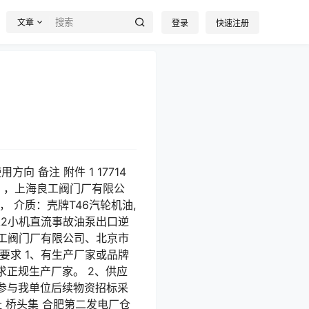
文章
登录
快速注册
向 备注 附件 1 17714
厂 ，上海良工阀门厂有限公
℃， 介质：壳牌T46汽轮机油,
、A2小机直流事故油泵出口逆
良工阀门厂有限公司、北京市
要求 1、有生产厂家或品牌
正规生产厂家。 2、供应
参与我单位后续物资招标采
 桥头集 合肥第二发电厂仓