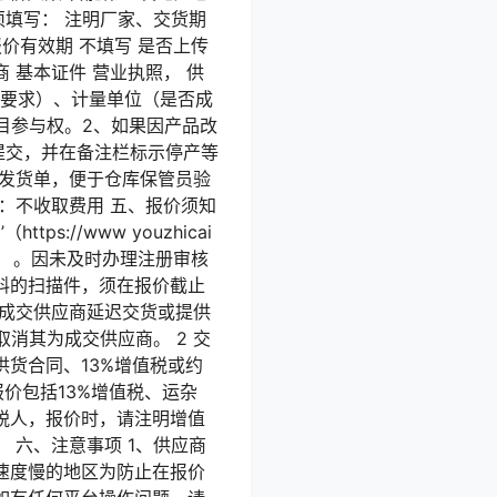
 必须填写： 注明厂家、交货期
报价有效期 不填写 是否上传
 基本证件 营业执照， 供
术要求）、计量单位（是否成
目参与权。2、如果因产品改
提交，并在备注栏标示停产等
供发货单，便于仓库保管员验
：不收取费用 五、报价须知
s://www youzhicai
： 。因未及时办理注册审核
料的扫描件，须在报价截止
任 成交供应商延迟交货或提供
消其为成交供应商。 2 交
供货合同、13%增值税或约
报价包括13%增值税、运杂
税人，报价时，请注明增值
 六、注意事项 1、供应商
速度慢的地区为防止在报价