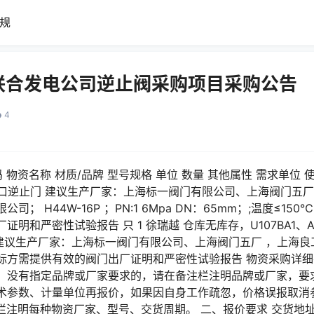
规
合肥联合发电公司逆止阀采购项目采购公告
4
物资名称 材质/品牌 型号规格 单位 数量 其他属性 需求单位 使用方
出口逆止门 建议生产厂家：上海标一阀门有限公司、上海阀门五
； H44W-16P ；PN:1 6Mpa DN：65mm；;温度≤150
明和严密性试验报告 只 1 徐瑞越 仓库无库存，U107BA1
：建议生产厂家：上海标一阀门有限公司、上海阀门五厂 ，上海
标方需提供有效的阀门出厂证明和严密性试验报告 物资采购详细
，没有指定品牌或厂家要求的，请在备注栏注明品牌或厂家，要求
术参数、计量单位再报价，如果因自身工作疏忽，价格误报取消
栏注明每种物资厂家、型号、交货周期。 二、报价要求 交货地址