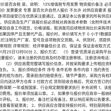
972 报价是否含税 是，说明： 13%增值税专用发票 物资报价备注
价 发票要求 专票 是否允许自然人报价 不允许 对供应商要求 
 本项目接受已在优质采注册通过，且满足本公告要求的所有供应商
明 1、供应商及生产厂商报价前必须核对具体技术参数（含附件技
果因自身工作疏忽，价格误报，取消我司后续物资询比价采购项
如果因停产且无替代产品，报价时，单价填写大于 0 小于1数据
注栏注明生产厂家、型号及该项物资交货期。4、供货时，须提
审规则 评审规则：经评审最低价法 四、保证金 保证金收取方式
25日12时00分 2、报价方式： （1）登录’优质采云采购平台’（http
’我要报价’。请未注册的供应商及时办理注册审核，注册咨询电话
。 （2）供应商需完整填写报价信息，并按采购要求上传相应资
负。 3、报价须响应条件 序号 条件名称 条件内容 1 违约责
求的视为违约，需承担违约赔偿责任，情节严重的，采购方有权取
0日内送达甲方仓库 3 付款方式 货到验收合格后，凭双方签订的
 质保期 一年或按国家、行业规定期限要求执行 补充说明 1、该
切费用。报价单须加盖公章。 2、如果参与报价供应商非一般纳
评标。 3、报价时，备注栏没有备注，默认响应采购公告要求。
线查看答疑澄清； 2、供应商应合理安排报价时间，特别是网络