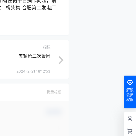
如有任何平台操作问题，请
： 桥头集 合肥第二发电厂
招标
五轴枪二次紧固
2024-2-21 18:12:53
解锁
提示标题
会员
权限
确认修改