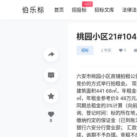
HOT
伯乐标
首页
招投标
招标文库
法律法
桃园小区21#104
0
招标
2 年前
六安市桃园小区商铺拍租公告 兹 定
竞价的方式举行拍租会。 现将有
建筑面积441 68㎡，年租金
㎡，年租金参考价9 48万
同期总租金的3%计算（向前
询、登记时间：标的所在地， 
缴纳约定的保证金（已到账为准
0
银行六安分行营业部； 汇
续，逾期不予办理。竞租不成