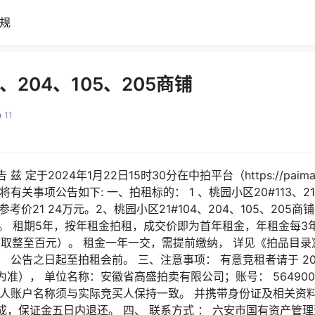
规
、204、105、205商铺
11
于2024年1月22日15时30分在中拍平台（https://paimai c
关事项公告如下: 一、拍租标的： 1 、桃园小区20#113、213
参考价21 24万元。2、桃园小区21#104、204、105、205商
元。 租期5年，按年租金拍租，成交价即为首年租金，年租金每3
取整至百元）。 租金一年一交，需提前缴纳， 详见《拍品目录
公告之日起至拍租会前。 三、注意事项： 有意竞租者请于 2024
）， 单位名称：安徽省高盛拍卖有限公司；账号： 56490016
款人账户名称须与实际竞买人保持一致。 并携带身份证及相关资
，保证金五日内退还。 四、 联系方式 ： 六安市国有资产管理运