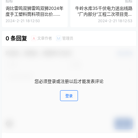
招标
招标
询比雷鸣双狮雷鸣双狮2024年
牛岭水库35千伏电力送出线路
度手工塑料筒料项目比价...二
“厂内部分”工程二次项目竞争
次)采购
性磋商公告
2024-2-21 18:12:50
2024-2-21 18:12:53
0 条回复
文章作者
管理员
A
M
欢迎您，新朋友，感谢参与互动！
确认修改
您必须登录或注册以后才能发表评论
登录
提交