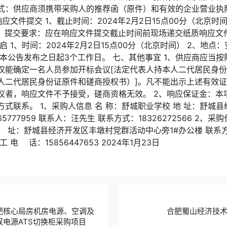
取方式：供应商须携带采购人的推荐函（原件）和有效的企业营业
应文件提交 1、截止时间：2024年2月2日15点00分（北京时
3、提交要求：应在响应文件提交截止时间前现场递交纸质响应文
 1、时间：2024年2月2日15点00分（北京时间） 2、地
本公告发布之日起3个工作日。 七、其他事宜 1、供应商应当
仅能确定一名人员参加开标会议[法定代表人持本人二代居民身
人二代居民身份证原件和磋商授权书）]。凡不能出示上述有效
议者，响应文件不予接受，磋商资格无效。 2、响应保证金：本
式联系。 1、采购人信息 名 称：舒城职业学校 地 址：舒城县
5777959 联系人：汪先生 联系方式：18326272566 2、
址：舒城县经济开发区丰墩村党群活动中心旁1#办公楼 联系方式：0
电 话：15856447653 2024年1月23日
合肥核心局房机房电源、空调及
合肥蜀山经济技
双电源ATS切换柜采购项目