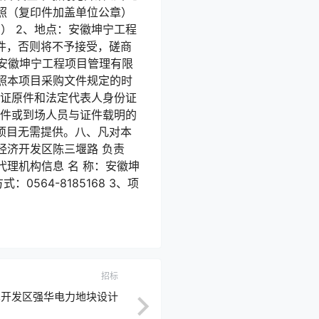
执照（复印件加盖单位公章）
间） 2、地点：安徽坤宁工程
件，否则将不予接受，磋商
点：安徽坤宁工程项目管理有限
按照本项目采购文件规定的时
份证原件和法定代表人身份证
证件或到场人员与证件载明的
项目无需提供。八、凡对本
经济开发区陈三堰路 负责
采购代理机构信息 名 称：安徽坤
564-8185168 3、项
招标
术开发区强华电力地块设计