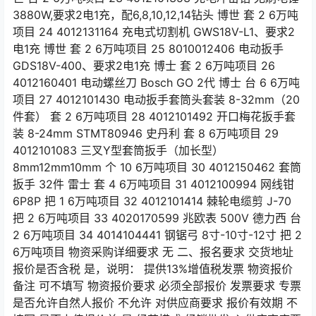
3880W,要求2电1充，配6,8,10,12,14钻头 博世 套 2 6万吨
项目 24 4012131164 充电式切割机 GWS18V-L1、要求2
电1充 博世 套 2 6万吨项目 25 8010012406 电动扳手
GDS18V-400、要求2电1充 博士 套 2 6万吨项目 26
4012160401 电动螺丝刀 Bosch GO 2代 博士 台 6 6万吨
项目 27 4012101430 电动扳手套筒头套装 8-32mm（20
件套） 套 2 6万吨项目 28 4012101492 开口梅花扳手套
装 8-24mm STMT80946 史丹利 套 8 6万吨项目 29
4012101083 三叉Y型套筒扳手（加长型）
8mm12mm10mm 个 10 6万吨项目 30 4012150462 套筒
扳手 32件 雷士 套 4 6万吨项目 31 4012100994 网线钳
6P8P 把 1 6万吨项目 32 4012101414 棘轮电缆剪 J-70
把 2 6万吨项目 33 4020170599 兆欧表 500V 德力西 台
2 6万吨项目 34 4014104441 钢锯弓 8寸-10寸-12寸 把 2
6万吨项目 物资采购详细要求 无 二、报名要求 交货地址
报价是否含税 是，说明： 提供13%增值税发票 物资报价
备注 可不填写 物资报价要求 必须全部报价 发票要求 专票
是否允许自然人报价 不允许 对供应商要求 报价有效期 不