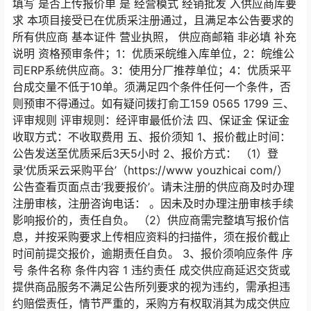
填写 是否上传报价单 是 经营模式 经销批发 入供应商库要
求 本项目接受已在优质采注册通过，且满足本公告要求的
所有供应商 基本证件 营业执照， 供应商邮箱 非必填 补充
说明 资格预审条件；1：优质采皖维入库单位，2：皖维公
司ERP系统供应商。3：使用分厂推荐单位；4：优质采平
台成交量不低于10单。须满足四个条件任何一个条件，否
则预审不得通过。如有疑问拨打俞工159 0565 1799 三、
评审规则 评审规则：经评审最低价法 四、保证金 保证金
收取方式：不收取费用 五、报价须知 1、报价截止时间：
公告发送至优质采后3天5小时 2、报价方式： （1）登
录’优质采云采购平台’（https://www youzhicai com/）
公告查看页面点击’我要报价’。请未注册的供应商及时办理
注册审核，注册咨询电话： 。因未及时办理注册审核手续
影响报价的，责任自负。 （2）供应商需完整填写报价信
息，并按采购要求上传相应资料的扫描件，须在报价截止
时间前提交报价，逾期责任自负。 3、报价须响应条件 序
号 条件名称 条件内容 1 违约责任 成交供应商延迟交货或
提供商品服务不满足公告所列要求的视为违约，需承担违
约赔偿责任，情节严重的，采购方有权取消其为成交供应