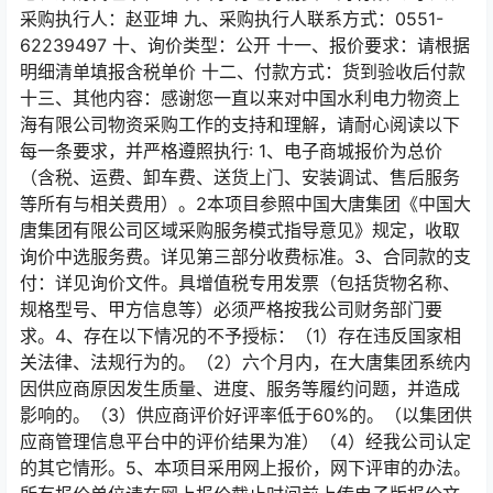
采购执行人：赵亚坤 九、采购执行人联系方式：0551-
62239497 十、询价类型：公开 十一、报价要求：请根据
明细清单填报含税单价 十二、付款方式：货到验收后付款
十三、其他内容：感谢您一直以来对中国水利电力物资上
海有限公司物资采购工作的支持和理解，请耐心阅读以下
每一条要求，并严格遵照执行: 1、电子商城报价为总价
（含税、运费、卸车费、送货上门、安装调试、售后服务
等所有与相关费用）。2本项目参照中国大唐集团《中国大
唐集团有限公司区域采购服务模式指导意见》规定，收取
询价中选服务费。详见第三部分收费标准。3、合同款的支
付：详见询价文件。具增值税专用发票（包括货物名称、
规格型号、甲方信息等）必须严格按我公司财务部门要
求。4、存在以下情况的不予授标：（1）存在违反国家相
关法律、法规行为的。（2）六个月内，在大唐集团系统内
因供应商原因发生质量、进度、服务等履约问题，并造成
影响的。（3）供应商评价好评率低于60%的。（以集团供
应商管理信息平台中的评价结果为准）（4）经我公司认定
的其它情形。5、本项目采用网上报价，网下评审的办法。