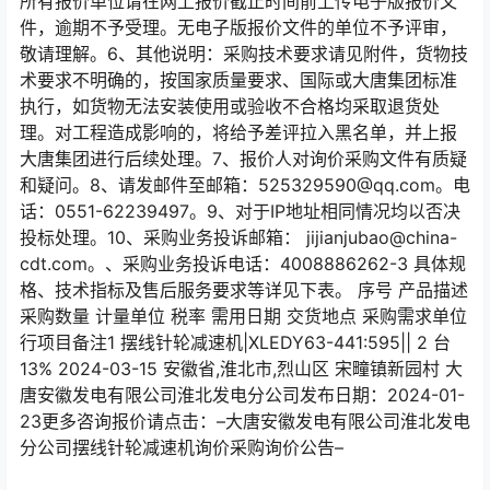
所有报价单位请在网上报价截止时间前上传电子版报价文
件，逾期不予受理。无电子版报价文件的单位不予评审，
敬请理解。6、其他说明：采购技术要求请见附件，货物技
术要求不明确的，按国家质量要求、国际或大唐集团标准
执行，如货物无法安装使用或验收不合格均采取退货处
理。对工程造成影响的，将给予差评拉入黑名单，并上报
大唐集团进行后续处理。7、报价人对询价采购文件有质疑
和疑问。8、请发邮件至邮箱：525329590@qq.com。电
话：0551-62239497。9、对于IP地址相同情况均以否决
投标处理。10、采购业务投诉邮箱： jijianjubao@china-
cdt.com。、采购业务投诉电话：4008886262-3 具体规
格、技术指标及售后服务要求等详见下表。 序号 产品描述
采购数量 计量单位 税率 需用日期 交货地点 采购需求单位
行项目备注1 摆线针轮减速机|XLEDY63-441:595|| 2 台
13% 2024-03-15 安徽省,淮北市,烈山区 宋疃镇新园村 大
唐安徽发电有限公司淮北发电分公司发布日期：2024-01-
23更多咨询报价请点击：–大唐安徽发电有限公司淮北发电
分公司摆线针轮减速机询价采购询价公告–