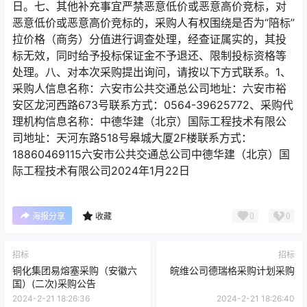
日。七、其他补充事宜严禁恶意低价或恶意高价竞标，对
恶意低价或恶意高价竞标的，采购人有权围绕是否为“陪标”
拉价格（商务）分值进行调查处理，经查证属实的，其投
标无效，同时给予投标保证金不予退还、限制投标资格等
处理。八、对本次采购提出询问，请按以下方式联系。1、
采购人信息名称：六安市公共交通总公司地址：六安市裕
安区龙河西路673号联系方式：0564-39625772、采购代
理机构信息名称：中德华建（北京）国际工程技术有限公
司地址：天河东路518号皋城大厦2F楼联系方式：
18860469115六安市公共交通总公司中德华建（北京）国
际工程技术有限公司2024年1月22日
0
0
海报分享
收藏
招标
招标
铜化集团易熔塞采购（安徽六
皖维公司德瑞格采购计划采购
国）(二次)采购公告
2024-2-21 18:26:36
2024-2-21 18:26:40