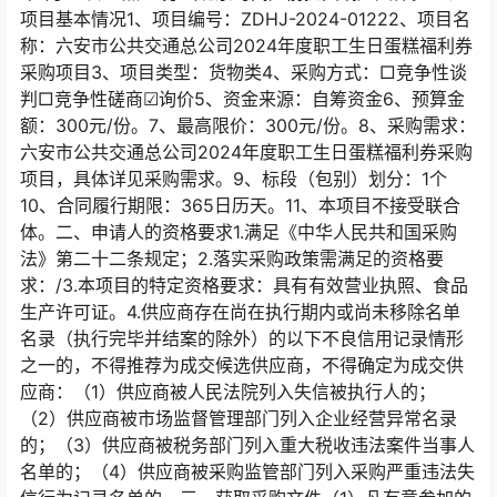
项目基本情况1、项目编号：ZDHJ-2024-01222、项目名
称：六安市公共交通总公司2024年度职工生日蛋糕福利券
采购项目3、项目类型：货物类4、采购方式：□竞争性谈
判□竞争性磋商☑询价5、资金来源：自筹资金6、预算金
额：300元/份。7、最高限价：300元/份。8、采购需求：
六安市公共交通总公司2024年度职工生日蛋糕福利券采购
项目，具体详见采购需求。9、标段（包别）划分：1个
10、合同履行期限：365日历天。11、本项目不接受联合
体。二、申请人的资格要求1.满足《中华人民共和国采购
法》第二十二条规定；2.落实采购政策需满足的资格要
求：/3.本项目的特定资格要求：具有有效营业执照、食品
生产许可证。4.供应商存在尚在执行期内或尚未移除名单
名录（执行完毕并结案的除外）的以下不良信用记录情形
之一的，不得推荐为成交候选供应商，不得确定为成交供
应商：（1）供应商被人民法院列入失信被执行人的；
（2）供应商被市场监督管理部门列入企业经营异常名录
的；（3）供应商被税务部门列入重大税收违法案件当事人
名单的；（4）供应商被采购监管部门列入采购严重违法失