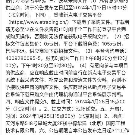
信行为记录名单的。三、获取采购文件（1）凡有意参加的
供应商，请于公告发布之日起至2024年1月17日15时00分
（北京时间，下同），登陆新点电子交易平台
（https://www.etrading.cn/）下载电子采购文件。下载者
请务必至少在文件发售截止时间半个工作日前登录平台完
成购买操作，否则将无法保证获取电子采购文件。（2）招
标文件每套售价：0元/份，平台下载服务费：105元/份，
售后不退。供应商须下载招标文件。（3）平台咨询电话：
4009280095-5，服务时间为工作日上午8时30分至12时
00分，下午1时30分至5时30分。（4）有意向参与本项目
的供应商，应在响应截止时间前自行在新点电子交易平台
系统下载采购文件、补充公告和澄清文件等资料，否则不
予接收供应商的响应文件。供应商是否从新点电子交易平
台系统下载采购文件由代理机构通过平台系统展示判断。
四、响应文件提交1、截止时间：2024年1月25日15点00
分（北京时间）。2、提交方式：现场递交。五、开启1、
时间：2024年1月25日15点00分（北京时间）2、地点：
天河东路518号皋城大厦2F楼中德华建（北京）国际工程
技术有限公司。六、公告期限自本公告发布之日起3个工作