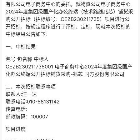
有限公司电子商务中心的委托，就物资公司电子商务中心
2024年度集团级国产化办公终端（技术路线兆芯）铺货采
购公开招标（招标编号：CEZB230211735）项目进行公
开招标，按规定程序进行了评标、定标，现就本次招标的
中标结果公告如下：
一、中标结果
包号 包名称 中标人
CEZB230211735001 电子商务中心2024年度集团级国产
化办公终端公开招标铺货采购-兆芯 同方股份有限公司
二、本次招标联系事项
联系人:汪一达
联系电话:010-58131142
传真电话:
邮政编码：100007
项目进度