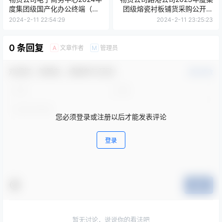
度集团级国产化办公终端（技
团级熔瓷衬板铺货采购公开招
术路线兆芯）铺货采购公开招
标中标结果公告
2024-2-11 22:54:29
2024-2-11 23:25:23
标中标结果公告
0 条回复
文章作者
管理员
A
M
欢迎您，新朋友，感谢参与互动！
确认修改
您必须登录或注册以后才能发表评论
登录
提交
暂无讨论，说说你的看法吧