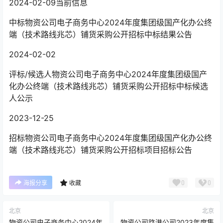
2024-02-09当前信息
中标物资公司电子商务中心2024年度集团级国产化办公终
端（技术路线兆芯）铺货采购公开招标中标结果公告
2024-02-02
评标/候选人物资公司电子商务中心2024年度集团级国产
化办公终端（技术路线兆芯）铺货采购公开招标中标候选
人公示
2023-12-25
招标物资公司电子商务中心2024年度集团级国产化办公终
端（技术路线兆芯）铺货采购公开招标项目招标公告
0
0
海报分享
收藏
北京
北京
物资公司电子商务中心2024年
物资公司路港公司2023年度集