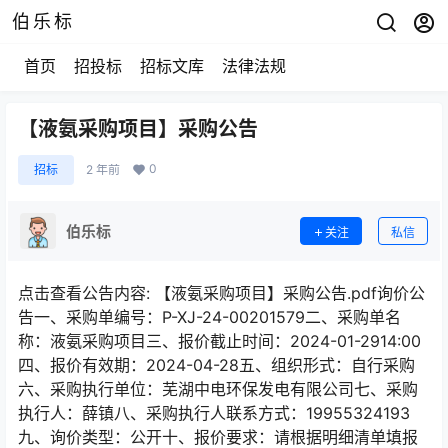
伯乐标
首页
招投标
招标文库
法律法规
【液氨采购项目】采购公告
0
招标
2 年前
伯乐标
关注
私信
点击查看公告内容: 【液氨采购项目】采购公告.pdf询价公
告一、采购单编号：P-XJ-24-00201579二、采购单名
称：液氨采购项目三、报价截止时间：2024-01-2914:00
四、报价有效期：2024-04-28五、组织形式：自行采购
六、采购执行单位：芜湖中电环保发电有限公司七、采购
执行人：薛镇八、采购执行人联系方式：19955324193
九、询价类型：公开十、报价要求：请根据明细清单填报