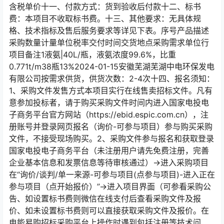
含税单价十一、付款方式：货到验收后付款十二、标书
费：本项目不收取标书费。十三、其他要求：无具体规
格、技术指标及售后服务要求等详见下表。序号产品描述
采购数量计量单位税率交付时间交货地点采购需求单位行
项目备注1液氨|40L/瓶，液氨浓度99.6%，比重
0.771t/m38瓶13%2024-01-15安徽芜湖芜湖中电环保发电
有限公司按需求供货，供货次数：2-4次十四、报名须知：
1、采购文件发售方式本项目实行在线售卖招标文件。凡有
意参加投标者，请于购买采购文件时间内进入国家电投电
子商务平台官方网站（https://ebid.espic.com.cn），注
册账号并登录网页报名（询价-可参与项目）参与购买采购
文件，不接受现场购买。2、采购文件参与报名和获取登录
国家电投电子商务平台（未注册用户请先免费注册，完善
企业基本信息和发票信息等待审核通过）→进入采购项目
在“询价/谈判/单一来源-可参与项目(点参与项目)-进入正在
参与项目（点开始报价）”→进入项目界面（可参看采购公
告、如设置标书费则微信在线支付后查看采购文件及报
价、如未设置标书费则可以直接获取采购文件及报价。在
电能易购招标采购平台上操作时遇到包括注册等技术问