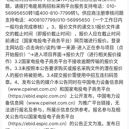
题，请拨打电能易购招标采购平台服务支持电话：010-
56995650转1或400-810-7799转1。供应商注册审核问题
支持电话：4008107799/010-56995650（一个工作日内
一般均会完成审核）。3、报价文件的递交3.1报价文件递
交的截止时间（即报价截止时间），报价人应在截止时间
前通过（国家电投电子商务平台）网页端进行报价。登录
主网站后-点击询价/谈判/单一来源-进入正在参与项目（点
开始报价）”→进入项目界面→报价大厅（进行相关报价操
作）3.2国家电投电子商务平台不接收逾期传输的报价文
件。3.3未按照本公告要求购买或报名采购文件的潜在报价
人的报价将被拒绝。3.4提交报价需使用中招互连扫码签
章。4、发布公告的媒介本公告同时在中国电力设备信息网
（www.cpeinet.com.cn）和国家电投电子商务平台
（https://ebid.espic.com.cn）上公开发布，中国电力设
备信息网（www.cpeinet.com.cn）为推广平台链接，无
法进行报名及参与，所展示信息仅供参考。报名参与及相
关公告均以国家电投电子商务平台
（https://ebid.espic.com.cn）的公告正文为准。发布日