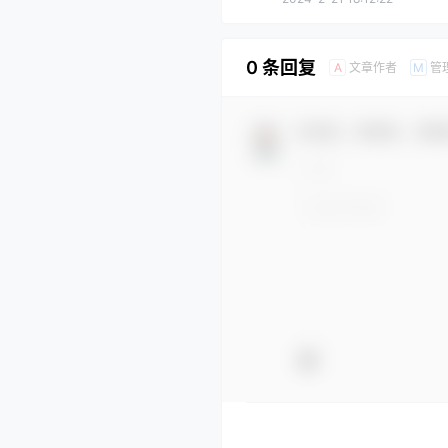
0 条回复
文章作者
管
A
M
欢迎您，新朋友，感谢