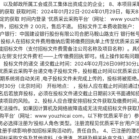
，以及邮政所属工会或员工集体出资成立的企业； 8、本项目采取
获取时间：2024年01月22日-2024年01月29日，每天8:30-12
获取 时间内登录 ‘优质采云采购平台’（网址： www youzhic
件，招标文件 2 00元，售后不退。 招标文件工本费收款账户
开户银行：中国建设银行股份有限公司合肥马鞍山路支行 银行帐
000783 投标人在招标文件费用缴纳后需将缴费回执单上传至优质
载招标文件（支付招标文件费需备注公司名称及项目名称）。具
点击左侧’支付文件费’栏——上传’缴费回执’即可。线上操作如有
。 五、投标文件的递交 递交截止时间：2024年02月26日09时3
质采云采购平台递交电子投标文件，投标截止时间以优质采云采购平台（
逾期系统将自动关闭 ,电子投标文件未完成上传的，投标将被拒绝
日09时30分（北京时间） 开标地点： ，投标人应在截止时间前
、报名后若放弃投标，必须在投标文件递交截止日期前3天书面通知
续项目的风险。 2、投标人应合理安排招标文件获取及缴费时间
无法操作。如果因计算机及网络故障造成无法完成招标文件获取及
平台’（网址：www youzhicai com，以下称’优质采平台
必选择注册为’投标人角色’类型。注册流程见优质采平台’用户注册
办理注册手续影响参加招标采购活动的，责任自负。 4、已注册的
招标采购文件及其他资料（含澄清、答疑及相关补充文件）通过