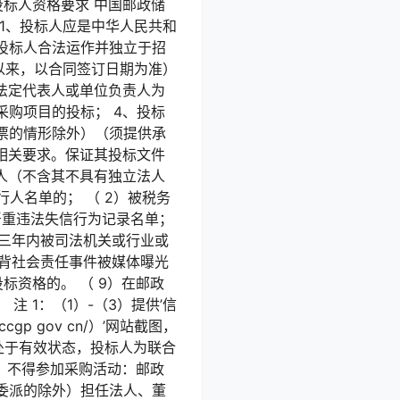
、投标人资格要求 中国邮政储
 1、投标人应是中华人民共和
投标人合法运作并独立于招
日以来，以合同签订日期为准）
法定代表人或单位负责人为
购项目的投标； 4、投标
票的情形除外）（须提供承
相关要求。保证其投标文件
人（不含其不具有独立法人
人名单的； （ 2）被税务
严重违法失信行为记录名单；
近三年内被司法机关或行业或
违背社会责任事件被媒体曝光
标资格的。 （ 9）在邮政
 1：（1）-（3）提供’信
ccgp gov cn/）’网站截图，
间处于有效状态，投标人为联合
，不得参加采购活动：邮政
委派的除外）担任法人、董