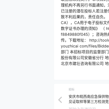
理机构不再另行书面通知，
已注册的潜在投标人若注册
致不利后果的，责任自负。
CA），CA用于电子投标文
数字证书办理的须知》 （ https://
f8849880f045）；咨
传。下载地址： http://toolc
youzhicai com/fi
部门 本招标项目的监督部
股份有限公司安徽省分行 地址
北京市建壮咨询有限公司 地址
招标
安庆市皖西南应急保供物
见证取样等第三方检测竞
2024-2-21 18:12:22