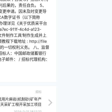
后果的，责任自负。 5、
变更申请。因未及时变更导
CA数字证书（以下简称
A办理详见《关于优质采平台
7ec-911f-4c4d-a123-
投标文件制作工具’制作生成并上
教程下载地址 : http://file
止合同中的一切权利义务。 八、监督
 招标人：中国邮政储蓄银行
电子邮件： / 招标代理机构：
招标
用片麻岩(机制砂)矿年产
露天采矿工程开采加工项目
2024-2-21 18:12:22