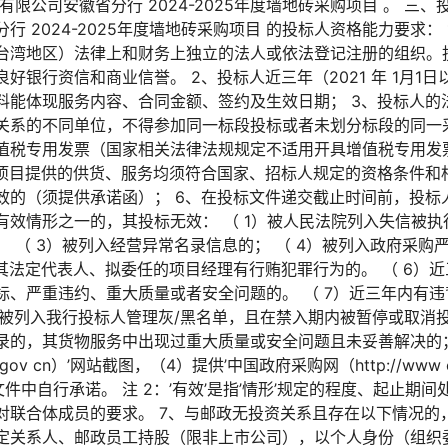
限公司安徽省分行 2024-2025年度墙地砖采购项目 。 三
行 2024-2025年度墙地砖采购项目 的投标人资格能力要求：
台湾地区）法律上和财务上独立的法人或依法登记注册的组织。
好银行资信和商业信誉。 2、投标人近三年（2021 年 1月1
料能体现服务内容、合同金额、签约及生效日期； 3、投标人的
关系的不同单位，不得参加同一标段投标或者未划分标段的同一采
值税专用发票（国家相关法律法规规定不适用开具增值税专用发
本项目提供的供货、服务均须符合国家、招标人规定的资格条件和
效的（须提供承诺函）； 6、在投标文件递交截止时间前，投标
效情形之一的，其投标无效： （ 1）被人民法院列入失信被执行
 （ 3）被列入经营异常名录信息的； （ 4）被列入政府采购
其法定代表人、拟委任的项目经理有行贿犯罪行为的。 （ 6）
标、严重违约、重大质量或者安全问题的。 （ 7）近三年内有
）被列入我行投标人管理灰/黑名单，且在禁入期内被暂停或取消投
的，其货物服务中出现过重大质量或安全问题且未妥善解决的； 注
a gov cn）’网站截图，（4）提供’中国政府采购网（http://www 
文件中自行承诺。 注 2：’有效’是指’情形’规定的程度、起止期
对联合体成员的要求。 7、与邮政无投资关系且存在以下情况的
定关系人、邮政员工持股（限非上市公司），以个人身份（组织