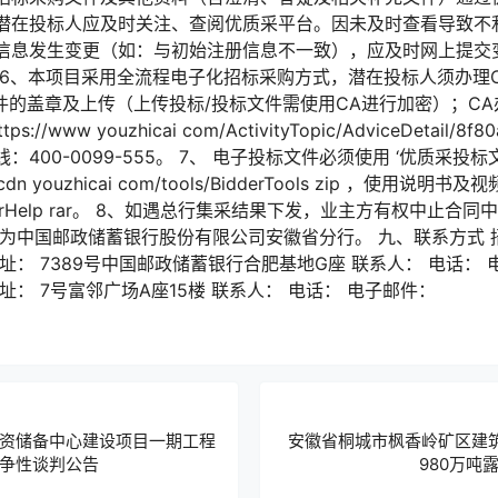
潜在投标人应及时关注、查阅优质采平台。因未及时查看导致不利
信息发生变更（如：与初始注册信息不一致），应及时网上提交
 6、本项目采用全流程电子化招标采购方式，潜在投标人须办理
件的盖章及上传（上传投标/投标文件需使用CA进行加密）；C
www youzhicai com/ActivityTopic/AdviceDetail/8f80a
询热线：400-0099-555。 7、 电子投标文件必须使用 ‘优质采
dn youzhicai com/tools/BidderTools zip ，使用说明书及视频
les/BidderHelp rar。 8、如遇总行集采结果下发，业主方有权中
门为中国邮政储蓄银行股份有限公司安徽省分行。 九、联系方式
： 7389号中国邮政储蓄银行合肥基地G座 联系人： 电话： 
： 7号富邻广场A座15楼 联系人： 电话： 电子邮件：
资储备中心建设项目一期工程
安徽省桐城市枫香岭矿区建筑
争性谈判公告
980万吨