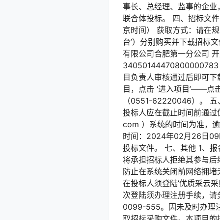
事长、总经理、监事的企业
联合体投标。 四、招标文件的获取 
京时间） 获取方式：请在规定的
台’）分别购买并下载招标文
有限公司合肥第一分公司 
34050144470800
目负责人审核通过后即可下
目，点击 ‘进入项目’——
（0551-62220046）
投标人应在截止时间前通过优
com ）系统的时间为准，
时间：2024年02月26
投标文件。 七、其他 1
将承担招标人拒绝其参与后
防止在系统关闭前网络拥堵
在投标人须登陆’优质采云采购
次登陆须办理注册手续，请务
0099-555。因未及时
取招标采购文件。本项目的