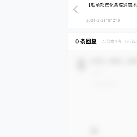
【铁前部焦化备煤通廊地
2024-2-21 18:12:19
0 条回复
文章作者
管
A
M
欢迎您，新朋友，感谢