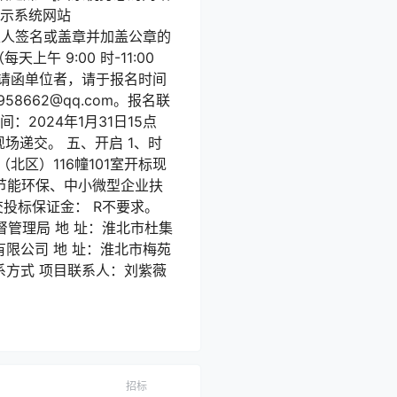
息公示系统网站
代表人签名或盖章并加盖公章的
天上午 9:00 时-11:00
标邀请函单位者，请于报名时间
662@qq.com。报名联
间：2024年1月31日15点
现场递交。 五、开启 1、时
（北区）116幢101室开标现
的节能环保、中小微型企业扶
投标保证金： R不要求。
管理局 地 址：淮北市杜集
询有限公司 地 址：淮北市梅苑
项目联系方式 项目联系人：刘紫薇
招标