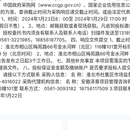
v.cn）、中国政府采购网（www.ccgp.gov.cn）、国家企业信用信
cn）]发布的为准，查询截止时间为采购响应递交截止时间。或由法定
间：2024年1月23日8：00至 2024年1月29日 17:00 时（每
00，节假日不售）。 2、地点：邮箱获取或者现场获取。凡收到投
授权委托书内须含有联系人及联系人电话）扫描件发送至1318958
-3221985，18856187705。 四、响应文件提交 1、截止时
点：淮北市相山区梅苑路66号金水河畔（北区）116幢101室开标
点 00 分（北京时间） 2、地点：淮北市相山区梅苑路66号金水河畔
公告发布之日起3个工作日。 七、其他补充事宜 本项目需落实
磋商文件。 八、投标保证金金额及缴纳账户 是否要求投标人提交
请按以下方式联系 采购人信息： 名 称：淮北市杜集区市场监督
1-4016022 采购代理机构信息： 名 称：安徽泽普项目管理咨
101室 联系方式： 0561-3093182 18756117509 3.
24年1月22日