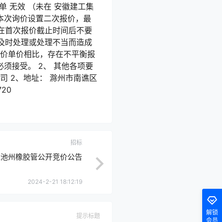
 无效 （未在 安徽建工集
、本次询价设置二次报价，最
在首次报价截止时间后不要
及时处理或处理不当而造成
制价单价相比，存在不平衡报
必须接受。 2、 其他各项要
司 2、地址： 滁州市南谯区
20
招标
冠池州橡胶管公开竞价公告
2024-2-21 18:12:19
解锁
提示标题
会员