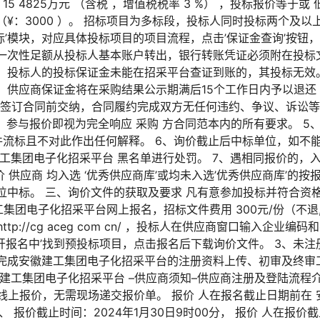
5 4825万元 （含税 ，增值税税率 3 %） ，投标报价等于或 
¥：3000 ）。 招标项目为多标段，投标人同时投标两个及
投标’模块，对应具体投标项目的项目流程，点击’保证金查询’按
一次性足额从投标人基本账户转出，银行转账凭证必须附在投标
，投标人的投标保证金未能在招采平台查证到账的，其投标无效
供应商保证金将在采购结果公示期满后15个工作日内予以退还（
双方签订合同前交纳，合同履约完成双方无任何违约、争议、诉讼等
、参与报价即视为完全响应 采购 方合同范本内的所有要求。 5、
件流标且不对此作出任何解释。 6、询价截止后中标单位，如不能
工集团电子化招采平台 黑名单进行处罚。 7、遇相同报价的，
价 供应商 均入选 ‘优秀供应商库’或均未入选’优秀供应商库’的
中标。 三、询价文件的获取及要求 凡有意参加投标并符合资格要求
徽建工集团电子化招采平台网上报名，招标文件费用 300元/份（不
ttp://cg aceg com cn/ ，投标人在供应商窗口输入企业
‘公开报名中’找到预投标项目，点击报名后下载询价文件。 3、未
完成安徽建工集团电子化招采平台的注册资料上传、初审及终审
建工集团电子化招采平台 –供应商须知–供应商注册及登陆流程
 线上报价，无需现场递交报价单。 报价 人在报名截止日期前在
、 报价截止时间：2024年1月30日9时00分， 报价 人在报价截