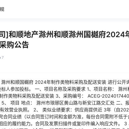
规
司]和顺地产滁州和顺滁州国樾府202
1采购公告
7
 滁州和顺国樾府 2024年制作类物料采购及配送安装 进行公开
投标人参加投标。 一、项目名称及采购要求 1、项目名称： 滁州和
制作类物料采购及配送安装 3、采购编号： ACEG-2024017440
。 5、 项目 地点： 滁州市琅琊区黄山路与新安江路交汇处 二、
效营业执照。 2、 类似业绩要求：供应商提供近 3年（自202
行完合同业绩（以合同签订时间和金额为准，每份合同需附不低于
应的履约能力。合同及发票扫描件或复印件编入响应文件。 3 、