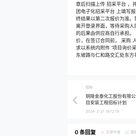
章后扫描上传 招采平台 ，
团电子化招采平台 上填写报
终结果以第二次报价为准。
离开登录界面，等待采购人
的后果由供应商自行承担。
价，在签订合同前， 采购 
求以系统内附件 ‘项目询价采
东坡路与仁和路交汇处东方花园商
招标
铜陵金泰化工股份有限公
目安装工程招标计划
2024-2-21 18:12:19
0 条回复
文章作者
管
A
M