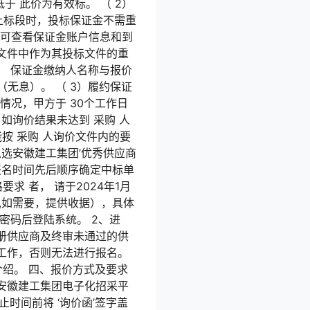
低于 此价为有效标。 （ 2）
以上标段时，投标保证金不需重
钮，可查看保证金账户信息和到
文件中作为其投标文件的重
。 保证金缴纳人名称与报价
无息）。 （ 3）履约保证
情况，甲方于 30个工作日
如询价结果未达到 采购 人
按 采购 人询价文件内的要
入选安徽建工集团’优秀供应商
按报名时间先后顺序确定中标单
 者， 请于2024年1月
退,如需要，提供收据），具体
编码和密码后登陆系统。 2、进
注册供应商及终审未通过的供
工作，否则无法进行报名。
介绍。 四、报价方式及要求
 安徽建工集团电子化招采平
止时间前将 ‘询价函’签字盖