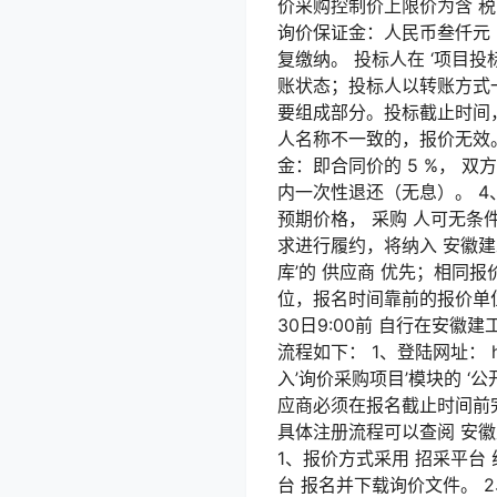
价采购控制价上限价为含 税 1
询价保证金：人民币叁仟元（
复缴纳。 投标人在 ‘项目
账状态；投标人以转账方式
要组成部分。投标截止时间
人名称不一致的，报价无效。
金：即合同价的 5 %， 
内一次性退还（无息）。 4
预期价格， 采购 人可无条
求进行履约，将纳入 安徽建
库’的 供应商 优先；相同报
位，报名时间靠前的报价单位
30日9:00前 自行在安
流程如下： 1、登陆网址： h
入’询价采购项目’模块的 
应商必须在报名截止时间前
具体注册流程可以查阅 安徽
1、报价方式采用 招采平台
台 报名并下载询价文件。 2