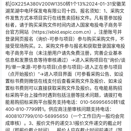
机|GX225A380V200W1350转1个13%2024-01-31安徽芜
湖芜湖中电环保发电有限公司十四、报名须知：1、采购文
件发售方式本项目实行在线售卖招标文件。凡有意参加投
标者，请于购买采购文件时间内进入国家电投电子商务平
台官方网站（https://ebid.espic.com.cn），注册账号并
登录网页报名（询价-可参与项目）参与购买采购文件，不
接受现场购买。2、采购文件参与报名和获取登录国家电投
电子商务平台（未注册用户请先免费注册，完善企业基本
信息和发票信息等待审核通过）→进入采购项目在“询价/谈
判/单一来源-可参与项目(点参与项目)-进入正在参与项目
（点开始报价）”→进入项目界面（可参看采购公告、如设
置标书费则微信在线支付后查看采购文件及报价、如未设
置标书费则可以直接获取采购文件及报价。在电能易购招
标采购平台上操作时遇到包括注册等技术问题，请拨打电
能易购招标采购平台服务支持电话：010-56995650转1或
400-810-7799转1。供应商注册审核问题支持电话：
4008107799/010-56995650（一个工作日内一般均会完
成审核）。3、报价文件的递交3.1报价文件递交的截止时
间（即报价截止时间），报价人应在截止时间前通过（国