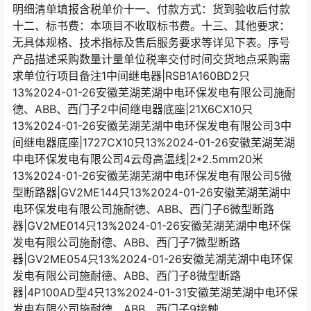
明细清单填报含税单价十一、付款方式：货到验收后付款
十二、标书费：本项目不收取标书费。十三、其他要求：
无具体规格、技术指标及售后服务要求等详见下表。序号
产品描述采购数量计量单位税率交付时间交货地点采购需
求单位行项目备注1中间继电器|RSB1A160BD2只
13%2024-01-26安徽芜湖芜湖中电环保发电有限公司施耐
德、ABB、西门子2中间继电器底座|21X6CX10只
13%2024-01-26安徽芜湖芜湖中电环保发电有限公司3中
间继电器底座|1727CX10只13%2024-01-26安徽芜湖芜湖
中电环保发电有限公司4云母高温线|2*2.5mm20米
13%2024-01-26安徽芜湖芜湖中电环保发电有限公司5微
型断路器|GV2ME144只13%2024-01-26安徽芜湖芜湖中
电环保发电有限公司施耐德、ABB、西门子6微型断路
器|GV2ME014只13%2024-01-26安徽芜湖芜湖中电环保
发电有限公司施耐德、ABB、西门子7微型断路
器|GV2ME054只13%2024-01-26安徽芜湖芜湖中电环保
发电有限公司施耐德、ABB、西门子8微型断路
器|4P100AD型4只13%2024-01-31安徽芜湖芜湖中电环保
发电有限公司施耐德、ABB、西门子9接触