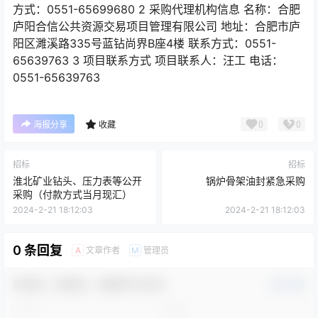
方式：0551-65699680 2 采购代理机构信息 名称：合肥
庐阳合信公共资源交易项目管理有限公司 地址：合肥市庐
阳区濉溪路335号蓝钻尚界B座4楼 联系方式：0551-
65639763 3 项目联系方式 项目联系人：汪工 电话：
0551-65639763
0
0
海报分享
收藏
招标
招标
淮北矿业钻头、压力表等公开
锅炉骨架油封紧急采购
采购（付款方式当月现汇）
2024-2-21 18:12:03
2024-2-21 18:12:03
0 条回复
文章作者
管理员
A
M
欢迎您，新朋友，感谢参与互动！
确认修改