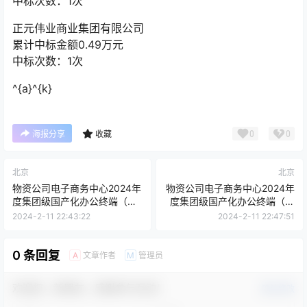
中标次数：1次
正元伟业商业集团有限公司
累计中标金额0.49万元
中标次数：1次
^{a}^{k}
0
0
海报分享
收藏
北京
北京
物资公司电子商务中心2024年
物资公司电子商务中心2024年
度集团级国产化办公终端（技
度集团级国产化办公终端（技
术路线兆芯）铺货采购公开招
术路线兆芯）铺货采购公开招
2024-2-11 22:43:22
2024-2-11 22:47:51
标中标结果公告
标中标结果公告
0 条回复
文章作者
管理员
A
M
欢迎您，新朋友，感谢参与互动！
确认修改