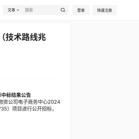
文章
登录
快速注册
（技术路线兆
标中标结果公告
资公司电子商务中心2024
735）项目进行公开招标，