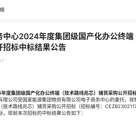
规
务中心2024年度集团级国产化办公终端
开招标中标结果公告
7
24年度集团级国产化办公终端（技术路线兆芯）铺货采购公开招
有限公司受国家能源集团物资有限公司电子商务中心的委托，就物
技术路线兆芯）铺货采购公开招标（招标编号：CEZB230211
标，现就本次招标的中标结果公告如下：