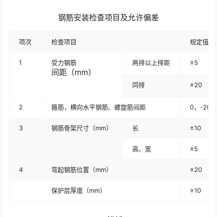
钢筋安装检查项目及允许偏差
项次
检查项目
规定值或
1
受力钢筋
两排以上排距
±5
间距（mm）
同排
±20
2
箍筋，横向水平钢筋、螺旋筋间距
0，-20
3
钢筋骨架尺寸（mm）
长
±10
高、宽
±5
4
弯起钢筋位置（mm）
±20
保护层厚度（mm）
±10