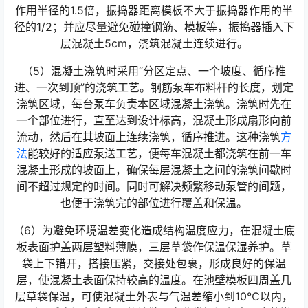
作用半径的1.5倍，振捣器距离模板不大于振捣器作用的半
径的1/2；并应尽量避免碰撞钢筋、模板等，振捣器插入下
层混凝土5cm，浇筑混凝土连续进行。
（5）混凝土浇筑时采用“分区定点、一个坡度、循序推
进、一次到顶”的浇筑工艺。钢筋泵车布料杆的长度，划定
浇筑区域，每台泵车负责本区域混凝土浇筑。浇筑时先在
一个部位进行，直至达到设计标高，混凝土形成扇形向前
流动，然后在其坡面上连续浇筑，循序推进。这种浇筑
方
法
能较好的适应泵送工艺，便每车混凝土都浇筑在前一车
混凝土形成的坡面上，确保每层混凝土之间的浇筑间歇时
间不超过规定的时间。同时可解决频繁移动泵管的间题，
也便于浇筑完的部位进行覆盖和保温。
（6）为避免环境温差变化造成结构温度应力，在混凝土底
板表面护盖两层塑料薄膜，三层草袋作保温保湿养护。草
袋上下错开，搭接压紧，交接处包裹，形成良好的保温
层，使混凝土表面保持较高的温度。在池壁模板四周盖几
层草袋保温，可使混凝土外表与气温差缩小到10℃以内，