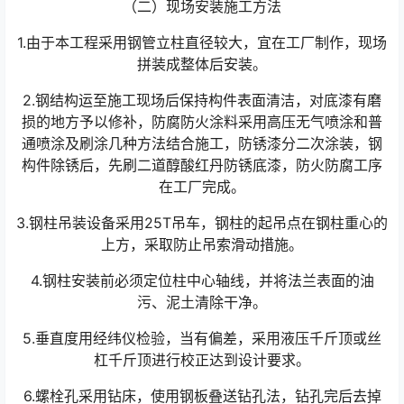
（二）现场安装施工方法
1.由于本工程采用钢管立柱直径较大，宜在工厂制作，现场
拼装成整体后安装。
2.钢结构运至施工现场后保持构件表面清洁，对底漆有磨
损的地方予以修补，防腐防火涂料采用高压无气喷涂和普
通喷涂及刷涂几种方法结合施工，防锈漆分二次涂装，钢
构件除锈后，先刷二道醇酸红丹防锈底漆，防火防腐工序
在工厂完成。
3.钢柱吊装设备采用25T吊车，钢柱的起吊点在钢柱重心的
上方，采取防止吊索滑动措施。
4.钢柱安装前必须定位柱中心轴线，并将法兰表面的油
污、泥土清除干净。
5.垂直度用经纬仪检验，当有偏差，采用液压千斤顶或丝
杠千斤顶进行校正达到设计要求。
6.螺栓孔采用钻床，使用钢板叠送钻孔法，钻孔完后去掉