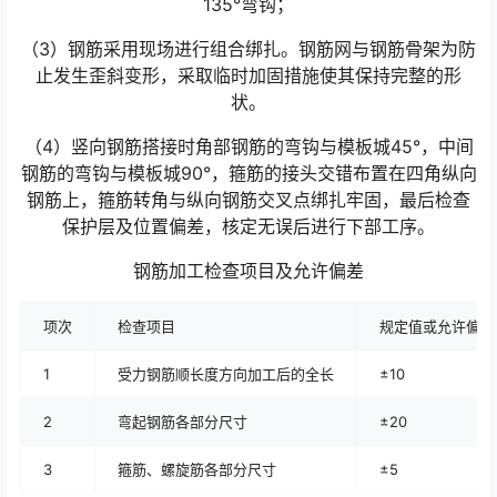
135°弯钩；
（3）钢筋采用现场进行组合绑扎。钢筋网与钢筋骨架为防
止发生歪斜变形，采取临时加固措施使其保持完整的形
状。
（4）竖向钢筋搭接时角部钢筋的弯钩与模板城45°，中间
钢筋的弯钩与模板城90°，箍筋的接头交错布置在四角纵向
钢筋上，箍筋转角与纵向钢筋交叉点绑扎牢固，最后检查
保护层及位置偏差，核定无误后进行下部工序。
钢筋加工检查项目及允许偏差
项次
检查项目
规定值或允许偏差
1
受力钢筋顺长度方向加工后的全长
±10
2
弯起钢筋各部分尺寸
±20
3
箍筋、螺旋筋各部分尺寸
±5