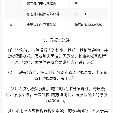
预埋孔洞中心线位置
10
预埋孔洞截面内部尺寸
+10，0
6
支架纵轴的平面位置
跨度的1/1000或30
5、混凝土浇注
（1）浇筑前，清除模板内的积水，铁丝，铁钉等杂物，并
以水湿润模板。保持其表面清洁无浮浆，检查模板和脚手
架，钢筋，预埋件等符合要求后方可进行浇筑。
（2）沿基础方向，在两侧处分别布置2台振动棒，中间布
置1台振动棒，备用2台。
（3）为减小浇筑强度，施工时采用“分层浇注，薄层浇
注，循序渐进，一次到位”的方法浇注，每层混凝土的厚度
为400mm。
（4）采用插入式振捣器捣实混凝土的移动间距，不大于其