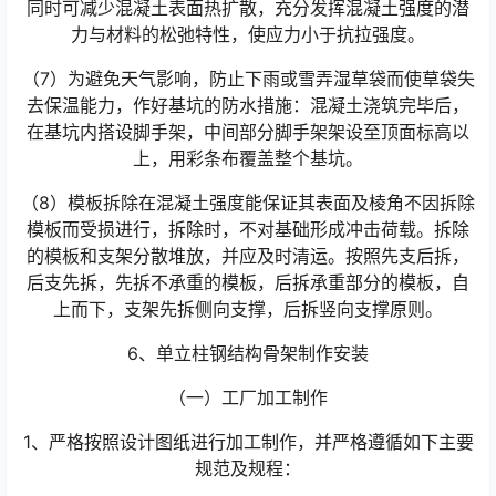
同时可减少混凝土表面热扩散，充分发挥混凝土强度的潜
力与材料的松弛特性，使应力小于抗拉强度。
（7）为避免天气影响，防止下雨或雪弄湿草袋而使草袋失
去保温能力，作好基坑的防水措施：混凝土浇筑完毕后，
在基坑内搭设脚手架，中间部分脚手架架设至顶面标高以
上，用彩条布覆盖整个基坑。
（8）模板拆除在混凝土强度能保证其表面及棱角不因拆除
模板而受损进行，拆除时，不对基础形成冲击荷载。拆除
的模板和支架分散堆放，并应及时清运。按照先支后拆，
后支先拆，先拆不承重的模板，后拆承重部分的模板，自
上而下，支架先拆侧向支撑，后拆竖向支撑原则。
6、单立柱钢结构骨架制作安装
（一）工厂加工制作
1、严格按照设计图纸进行加工制作，并严格遵循如下主要
规范及规程：