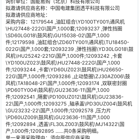
询价单位：国能易购（北京）科技有限公司
拟邀请供应商名称：中国电建集团透平科技有限公司
拟邀请供应商地址：
采购内容：12179544 ,油缸组合\YD100TY001\通风机
\HU27448-222G\国产,1.000套;12093237 ,弹性挡圈
\SD60LG018\鼓风机\GU15038-02\国产,1.000
件;12179598 ,油缸组合\ZD60TY001\通风机\TU18450-
022G\国产,1.000套;12093239 ,弹性挡圈\YD30LG018\鼓
风机\HU25242-221G\国产,1.000件;12093242 ,卡套
\YD100UZ023\鼓风机\HU27448-222G\国产,1.000
件;12093244 ,卡套\YD60UZ023\鼓风机\HU26650-
22G\国产,1.000件;12093286 ,止动垫圈\ZJ30AZ006\鼓
风机\TA18048-2F\国产,1.000件;12093174 ,双联密封圈
\PD60TY004\鼓风机\GU23636-11\国产,1.000
件;12092541 ,隔套\PD100UZ012\鼓风机\GU23836-
22\国产,1.000件;12093275 ,轴承盖\PD30UZ004\鼓风机
\GU23232-22\国产,1.000件;12092578 ,压力片
\PD60UZ009\鼓风机\GU23636-11\国产,1.000
件;12092894 ,透盖\FL30LZ003\鼓风机\MJ14322\国
产,1.000件;12092895 ……共0条采购明细。
单一来源采购理由：须向原供应商采购