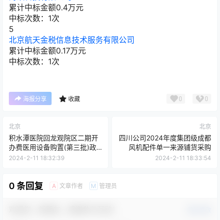
累计中标金额
0.4
万元
中标次数：1次
5
北京航天金税信息技术服务有限公司
累计中标金额
0.17
万元
中标次数：1次
0
0
海报分享
收藏
北京
北京
积水潭医院回龙观院区二期开
四川公司2024年度集团级成都
办费医用设备购置(第三批)政
风机配件单一来源铺货采购
府采购合同
2024-2-11 18:32:39
2024-2-11 18:33:54
0 条回复
文章作者
管理员
A
M
欢迎您，新朋友，感谢参与互动！
确认修改