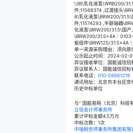
\3B\乳化液泵\WRB200/31.
件;11568374 ,过渡接头\BRW
8\乳化液泵\BRW200/31.5\
件;11574293 ,半联轴器\BR
化液泵\BRW200/31.5\国产,2
\BRW200/31.5×4A｜0103-
板组件\BRW125/31.5×4A
单一来源采购理由：须向原
公示起止时间：2024-02-09 16:
异议接收单位：国能诚信招
异议联系人：国能诚信招标
联系电话：
010-58681219
通讯地址：北京市丰台区奈
历史中标单位
与“
国能易购（北京）科技
立信会计师事务所
累计中标金额
4.5
万元
中标次数：1次
中瑞税务师事务所集团有限