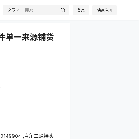
文章
登录
快速注册
配件单一来源铺货
示
;10149904 ,直角二通接头