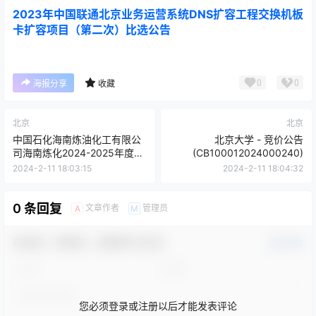
2023年中国联通北京业务运营系统DNS扩容工程交换机板
卡扩容项目（第二次）比选公告
0
0
海报分享
收藏
北京
北京
中国石化海南炼油化工有限公
北京大学 - 竞价公告
司海南炼化2024-2025年度旧
(CB100012024000240)
钢桶框架协议旧钢桶评标结果
2024-2-11 18:03:15
2024-2-11 18:04:32
公示
0 条回复
文章作者
管理员
A
M
欢迎您，新朋友，感谢参与互动！
确认修改
您必须登录或注册以后才能发表评论