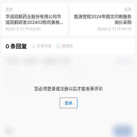
北京
北京
华润双鹤药业股份有限公司华
能源党校2024年图文印刷服务
润双鹤研发202402购司美格
询价采购
鲁肽参比140支变更公告
2024-2-11 17:43:00
2024-2-11 17:44:21
0 条回复
文章作者
管理员
A
M
欢迎您，新朋友，感谢参与互动！
确认修改
您必须登录或注册以后才能发表评论
登录
提交