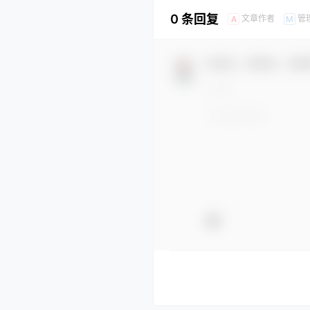
0 条回复
文章作者
管
A
M
欢迎您，新朋友，感谢