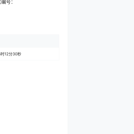
（编号：
6时12分30秒