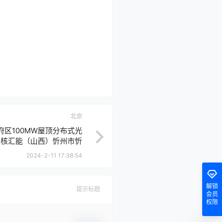
北京
区100MW屋顶分布式光
中核汇能（山西）忻州市忻
伏发电项目工程EPC总承包
2024-2-11 17:38:54
成交公告
解锁
提示标题
会员
权限
确认修改