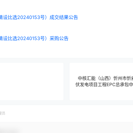
设比选20240153号）成交结果公告
设比选20240153号）采购公告
中核汇能（山西）忻州市忻府
伏发电项目工程EPC总承包
府区100MW屋顶分布式光
理员
参与互动！