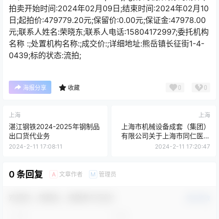
拍卖开始时间:2024年02月09日;结束时间:2024年02月10
日;起拍价:479779.20元;保留价:0.00元;保证金:47978.00
元;联系人姓名:荣晓东;联系人电话:15804172997;委托机构
名称 :;处置机构名称:;成交价:;详细地址:熊岳镇长征街1-4-
0439;标的状态:流拍;
0
0
海报分享
收藏
上海
上海
湛江钢铁2024-2025年钢制品
上海市机械设备成套（集团）
出口货代业务
有限公司关于上海市同仁医院
皮肤点阵光电治疗仪项目的中
2024-2-11 17:08:11
2024-2-11 17:20:47
标公告
0 条回复
文章作者
管理员
A
M
欢迎您，新朋友，感谢参与互动！
确认修改