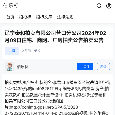
伯乐标
首页
招投标
招标文库
法律法规
辽宁泰和拍卖有限公司营口分公司2024年02
月09日住宅、商网、厂房拍卖公告拍卖公告
0
上海
2 年前
伯乐标
关注
私信
拍卖类型:资产拍卖;标的名称:营口市鲅鱼圈区熊岳镇长征街
1-4-0439;标的id:4082517;显示编号:63;标的类型:房产;拍
卖次数:0;拍品数量:1;计量单位:个;拍卖机构名称:辽宁泰和
拍卖有限公司营口分公司;标的图
片:http://cdnimg.gpai.net/GPAI5/2023-
07/20230713164414-014-pi21.jpg;标的视频:;标的附件:;