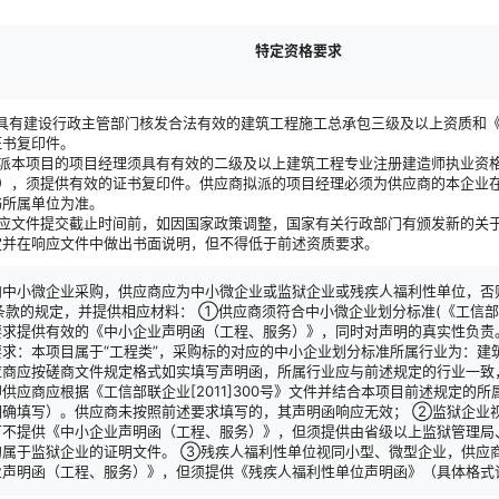
特定资格要求
应具有建设行政主管部门核发合法有效的建筑工程施工总承包三级及以上资质和
证书复印件。
拟派本项目的项目经理须具有有效的二级及以上建筑工程专业注册建造师执业资
证），须提供有效的证书复印件。供应商拟派的项目经理必须为供应商的本企业
书所属单位为准。
响应文件提交截止时间前，如因国家政策调整，国家有关行政部门有颁发新的关
定并在响应文件中做出书面说明，但不得低于前述资质要求。
向中小微企业采购，供应商应为中小微企业或监狱企业或残疾人福利性单位，否
款的规定，并提供相应材料： ①供应商须符合中小微企业划分标准(《工信部联企业
要求提供有效的《中小企业声明函（工程、服务）》，同时对声明的真实性负责
求：本项目属于“工程类”，采购标的对应的中小企业划分标准所属行业为：建
应商应按磋商文件规定格式如实填写声明函，所属行业应与前述规定的行业一致
供应商应根据《工信部联企业[2011]300号》文件并结合本项目前述规定的
明确填写）。供应商未按照前述要求填写的，其声明函响应无效； ②监狱企业
可不提供《中小企业声明函（工程、服务）》，但须提供由省级以上监狱管理局
的属于监狱企业的证明文件。 ③残疾人福利性单位视同小型、微型企业，供应
业声明函（工程、服务）》，但须提供《残疾人福利性单位声明函》（具体格式