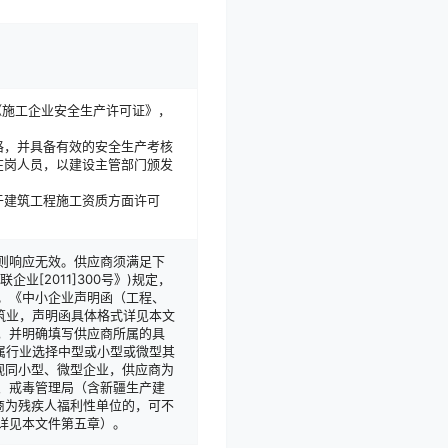
《施工企业安全生产许可证》，
格，并具备有效的安全生产考核
在岗人员，以建设主管部门颁发
于建筑工程施工资质方面许可
则响应无效。供应商须满足下
[2011]300号》)规定，
。《中小企业声明函（工程、
筑业，声明函具体格式详见本文
，并明确填写供应商所属的具
所属行业选择中型或小型或微型其
视同小型、微型企业，供应商为
、戒毒管理局（含新疆生产建
商为残疾人福利性单位的，可不
详见本文件第五章）。