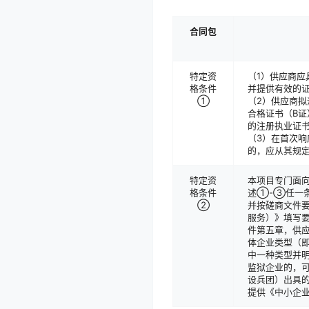
合同包
特定资
（1）供应商
格条件
并提供有效的
①
（2）供应商
合格证书（B
的注册执业证
（3）在首次
的，应从其规
特定资
本项目专门面
格条件
述①-③任一条
②
并按磋商文件
服务）》填写要
件第五章，供
体企业类型（即
中一种类型并
监狱企业的，
设兵团）出具
提供《中小企