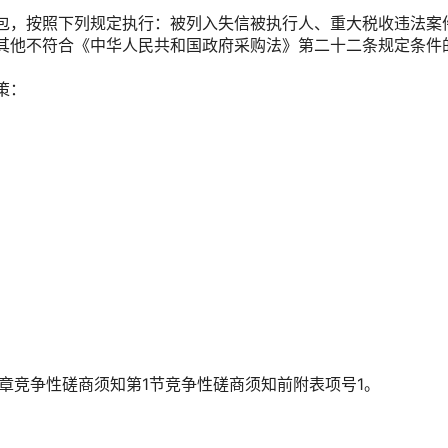
包，按照下列规定执行：被列入失信被执行人、重大税收违法案
其他不符合《中华人民共和国政府采购法》第二十二条规定条件
策：
二章竞争性磋商须知第1节竞争性磋商须知前附表项号1。